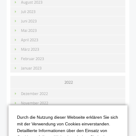
August 2023
Juli 2023
Juni 2023
Mai 2023
April 2023
März 2023
Februar 2023
Januar 2023
2022
Dezember 2022
November 2022
Oktober 2022
Durch die Nutzung dieser Webseite erklären Sie sich
September 2022
mit der Verwendung von Cookies einverstanden.
Detaillierte Informationen über den Einsatz von
August 2022