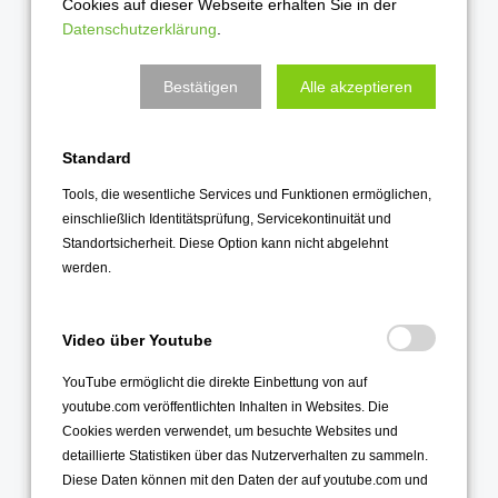
Cookies auf dieser Webseite erhalten Sie in der
Juli 2022
Datenschutzerklärung
.
Juni 2022
Mai 2022
Bestätigen
Alle akzeptieren
April 2022
März 2022
Standard
Februar 2022
Tools, die wesentliche Services und Funktionen ermöglichen,
einschließlich Identitätsprüfung, Servicekontinuität und
Januar 2022
Standortsicherheit. Diese Option kann nicht abgelehnt
werden.
2021
Dezember 2021
Video über Youtube
November 2021
YouTube ermöglicht die direkte Einbettung von auf
Oktober 2021
youtube.com veröffentlichten Inhalten in Websites. Die
September 2021
Cookies werden verwendet, um besuchte Websites und
August 2021
detaillierte Statistiken über das Nutzerverhalten zu sammeln.
Diese Daten können mit den Daten der auf youtube.com und
Juli 2021