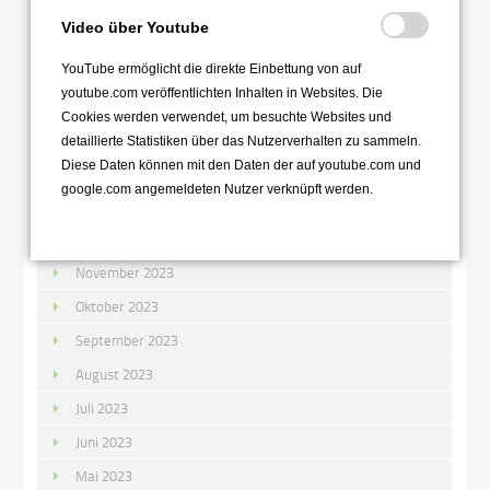
Mai 2024
Video über Youtube
April 2024
YouTube ermöglicht die direkte Einbettung von auf
März 2024
youtube.com veröffentlichten Inhalten in Websites. Die
Februar 2024
Cookies werden verwendet, um besuchte Websites und
detaillierte Statistiken über das Nutzerverhalten zu sammeln.
Januar 2024
Diese Daten können mit den Daten der auf youtube.com und
google.com angemeldeten Nutzer verknüpft werden.
2023
Dezember 2023
November 2023
Oktober 2023
September 2023
August 2023
Juli 2023
Juni 2023
Mai 2023