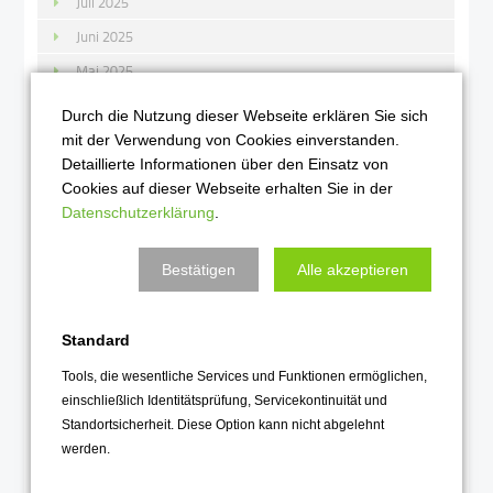
Juli 2025
Juni 2025
Mai 2025
April 2025
Durch die Nutzung dieser Webseite erklären Sie sich
März 2025
mit der Verwendung von Cookies einverstanden.
Detaillierte Informationen über den Einsatz von
Februar 2025
Cookies auf dieser Webseite erhalten Sie in der
Januar 2025
Datenschutzerklärung
.
2024
Bestätigen
Alle akzeptieren
Dezember 2024
November 2024
Standard
Oktober 2024
Tools, die wesentliche Services und Funktionen ermöglichen,
September 2024
einschließlich Identitätsprüfung, Servicekontinuität und
Standortsicherheit. Diese Option kann nicht abgelehnt
August 2024
werden.
Juni 2024