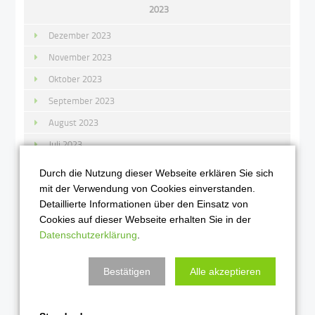
2023
Dezember 2023
November 2023
Oktober 2023
September 2023
August 2023
Juli 2023
Juni 2023
Durch die Nutzung dieser Webseite erklären Sie sich
Mai 2023
mit der Verwendung von Cookies einverstanden.
Detaillierte Informationen über den Einsatz von
April 2023
Cookies auf dieser Webseite erhalten Sie in der
März 2023
Datenschutzerklärung
.
Februar 2023
Bestätigen
Alle akzeptieren
Januar 2023
2022