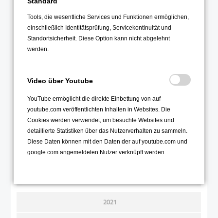
Standard
Dezember 2022
Tools, die wesentliche Services und Funktionen ermöglichen,
November 2022
einschließlich Identitätsprüfung, Servicekontinuität und
Standortsicherheit. Diese Option kann nicht abgelehnt
Oktober 2022
werden.
September 2022
August 2022
Video über Youtube
Juli 2022
YouTube ermöglicht die direkte Einbettung von auf
Juni 2022
youtube.com veröffentlichten Inhalten in Websites. Die
Mai 2022
Cookies werden verwendet, um besuchte Websites und
detaillierte Statistiken über das Nutzerverhalten zu sammeln.
April 2022
Diese Daten können mit den Daten der auf youtube.com und
März 2022
google.com angemeldeten Nutzer verknüpft werden.
Februar 2022
Januar 2022
2021