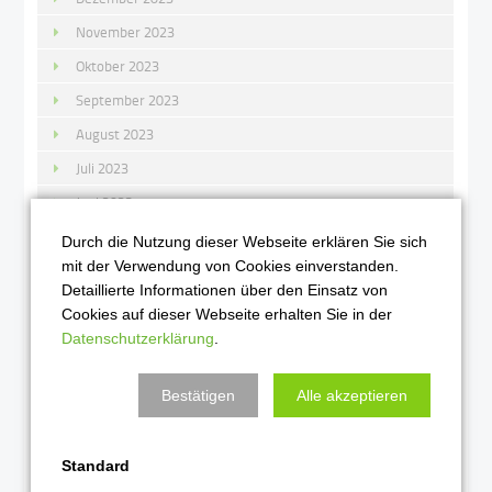
November 2023
Oktober 2023
September 2023
August 2023
Juli 2023
Juni 2023
Mai 2023
Durch die Nutzung dieser Webseite erklären Sie sich
mit der Verwendung von Cookies einverstanden.
April 2023
Detaillierte Informationen über den Einsatz von
März 2023
Cookies auf dieser Webseite erhalten Sie in der
Februar 2023
Datenschutzerklärung
.
Januar 2023
Bestätigen
Alle akzeptieren
2022
Dezember 2022
Standard