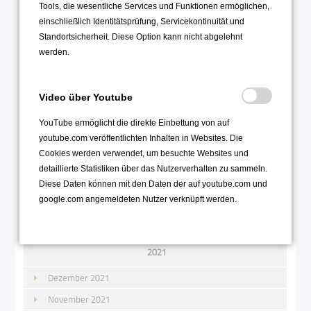
November 2022
Tools, die wesentliche Services und Funktionen ermöglichen,
einschließlich Identitätsprüfung, Servicekontinuität und
Oktober 2022
Standortsicherheit. Diese Option kann nicht abgelehnt
September 2022
werden.
August 2022
Juli 2022
Video über Youtube
Juni 2022
YouTube ermöglicht die direkte Einbettung von auf
Mai 2022
youtube.com veröffentlichten Inhalten in Websites. Die
April 2022
Cookies werden verwendet, um besuchte Websites und
detaillierte Statistiken über das Nutzerverhalten zu sammeln.
März 2022
Diese Daten können mit den Daten der auf youtube.com und
Februar 2022
google.com angemeldeten Nutzer verknüpft werden.
Januar 2022
2021
Dezember 2021
November 2021