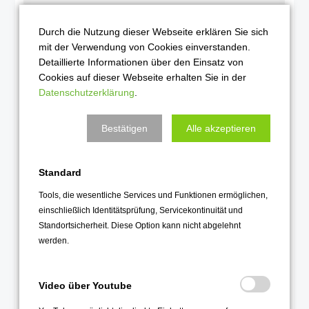
2022
Durch die Nutzung dieser Webseite erklären Sie sich
mit der Verwendung von Cookies einverstanden.
Dezember 2022
Detaillierte Informationen über den Einsatz von
November 2022
Cookies auf dieser Webseite erhalten Sie in der
Datenschutzerklärung
.
Oktober 2022
September 2022
Bestätigen
Alle akzeptieren
August 2022
Juli 2022
Standard
Juni 2022
Tools, die wesentliche Services und Funktionen ermöglichen,
Mai 2022
einschließlich Identitätsprüfung, Servicekontinuität und
April 2022
Standortsicherheit. Diese Option kann nicht abgelehnt
werden.
März 2022
Februar 2022
Video über Youtube
Januar 2022