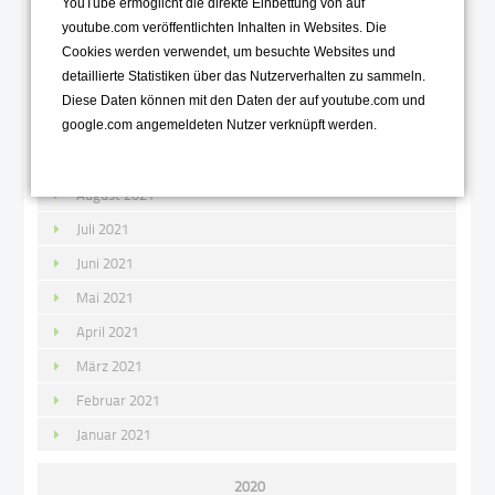
YouTube ermöglicht die direkte Einbettung von auf
2021
youtube.com veröffentlichten Inhalten in Websites. Die
Cookies werden verwendet, um besuchte Websites und
Dezember 2021
detaillierte Statistiken über das Nutzerverhalten zu sammeln.
November 2021
Diese Daten können mit den Daten der auf youtube.com und
Oktober 2021
google.com angemeldeten Nutzer verknüpft werden.
September 2021
August 2021
Juli 2021
Juni 2021
Mai 2021
April 2021
März 2021
Februar 2021
Januar 2021
2020