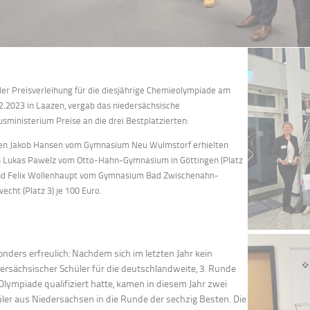
der Preisverleihung für die diesjährige Chemieolympiade am
2.2023 in Laazen, vergab das niedersächsische
usministerium Preise an die drei Bestplatzierten:
n Jakob Hansen vom Gymnasium Neu Wulmstorf erhielten
 Lukas Pawelz vom Otto-Hahn-Gymnasium in Göttingen (Platz
nd Felix Wollenhaupt vom Gymnasium Bad Zwischenahn-
echt (Platz 3) je 100 Euro.
nders erfreulich: Nachdem sich im letzten Jahr kein
ersächsischer Schüler für die deutschlandweite, 3. Runde
Olympiade qualifiziert hatte, kamen in diesem Jahr zwei
ler aus Niedersachsen in die Runde der sechzig Besten. Die