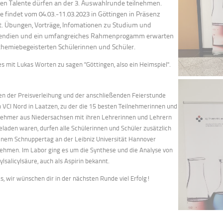
en Talente dürfen an der 3. Auswahlrunde teilnehmen.
e findet vom 04.03.-11.03.2023 in Göttingen in Präsenz
t. Übungen, Vorträge, Infomationen zu Studium und
pendien und ein umfangreiches Rahmenprogamm erwarten
chemiebegeisterten Schülerinnen und Schüler.
s mit Lukas Worten zu sagen "Göttingen, also ein Heimspiel".
n der Preisverleihung und der anschließenden Feierstunde
 VCI Nord in Laatzen, zu der die 15 besten Teilnehmerinnen und
nehmer aus Niedersachsen mit ihren Lehrerinnen und Lehrern
eladen waren, durfen alle Schülerinnen und Schüler zusätzlich
inem Schnuppertag an der Leibniz Universität Hannover
nehmen. Im Labor ging es um die Synthese und die Analyse von
ylsalicylsäure, auch als Aspirin bekannt.
s, wir wünschen dir in der nächsten Runde viel Erfolg!