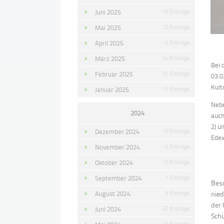
Juni 2025
19 Einträge
Mai 2025
12 Einträge
April 2025
6 Einträge
März 2025
14 Einträge
Bei 
Februar 2025
10 Einträge
03.0
Kult
Januar 2025
17 Einträge
Nebe
2024
auch
2) u
Dezember 2024
10 Einträge
Edew
November 2024
6 Einträge
Oktober 2024
12 Einträge
September 2024
7 Einträge
Beso
August 2024
5 Einträge
nied
der 
Juni 2024
32 Einträge
Schü
19 Einträge