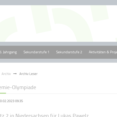
5. Jahrgang
Sekundarstufe 1
Sekundarstufe 2
Aktivitäten & Proj
Archiv
Archiv Leser
emie-Olympiade
0.02.2023 09:35
atz 2 in Niedersachsen für Lukas Pawelz