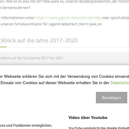
ten. Wie ist es also mit Dir? Wie wäre es, unseren Bundespräsidenten, der Schir
in kennenzulernen?
 Informationen unter
https://www.jugend-debattiert.de/idee
oder sprich dire
 unseren Schulkoordinator für Jugend debattiert, Herrn Jaek, an.
ckblick auf die Jahre 2017-2020
ckblick auf die Schuljahre 2017 bis 2021
gend debattiert - Schuljahr 2020/21
r Webseite erklären Sie sich mit der Verwendung von Cookies einversta
Einsatz von Cookies auf dieser Webseite erhalten Sie in der
Datenschu
ne eigenartige Saison
Bestätigen
ttbewerbe 2019/20
Video über Youtube
ndesfinale
vices und Funktionen ermöglichen,
YouTube ermöglicht die direkte Einbe