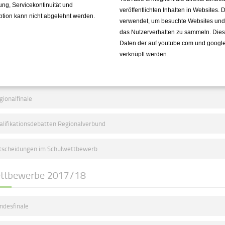
fung, Servicekontinuität und
veröffentlichten Inhalten in Websites.
alifikationsdebatten Regionalverbund
ption kann nicht abgelehnt werden.
verwendet, um besuchte Websites und de
das Nutzerverhalten zu sammeln. Die
tscheidungen im Schulwettbewerb
Daten der auf youtube.com und googl
verknüpft werden.
ttbewerbe 2018/19
gionalfinale
alifikationsdebatten Regionalverbund
tscheidungen im Schulwettbewerb
ttbewerbe 2017/18
ndesfinale