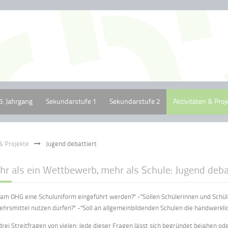
5. Jahrgang
Sekundarstufe 1
Sekundarstufe 2
Aktivitäten & Proj
 & Projekte
Jugend debattiert
hr als ein Wettbewerb, mehr als Schule: Jugend deb
l am OHG eine Schuluniform eingeführt werden?" -"Sollen Schülerinnen und Schüle
ehrsmittel nutzen dürfen?" -"Soll an allgemeinbildenden Schulen die handwerkl
drei Streitfragen von vielen: Jede dieser Fragen lässt sich begründet bejahen od