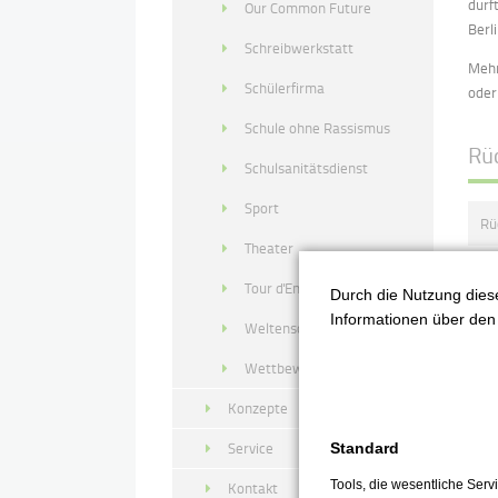
durf
Our Common Future
Berl
Schreibwerkstatt
Mehr
Schülerfirma
oder
Schule ohne Rassismus
Rü
Schulsanitätsdienst
Sport
Rü
Theater
Ju
Tour d'Energie
Durch die Nutzung diese
Informationen über den 
Weltenschreiber
Ei
Wettbewerbe
We
Konzepte
Service
Standard
La
Tools, die wesentliche Ser
Kontakt