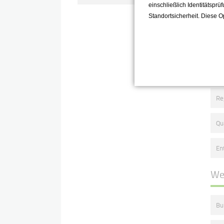
einschließlich Identitätsprü
Qu
Standortsicherheit. Diese O
En
We
Re
Qu
En
We
Bu