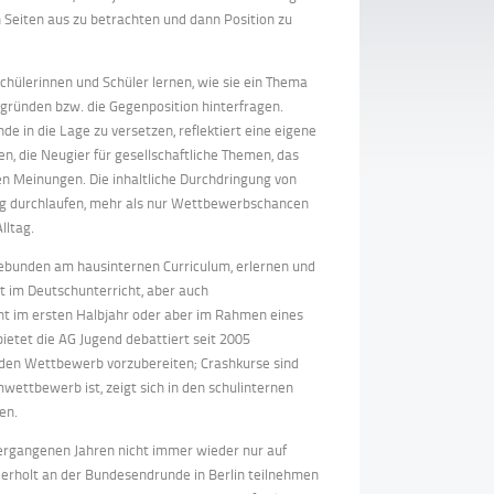
n Seiten aus zu betrachten und dann Position zu
chülerinnen und Schüler lernen, wie sie ein Thema
gründen bzw. die Gegenposition hinterfragen.
 in die Lage zu versetzen, reflektiert eine eigene
n, die Neugier für gesellschaftliche Themen, das
n Meinungen. Die inhaltliche Durchdringung von
ng durchlaufen, mehr als nur Wettbewerbschancen
lltag.
ebunden am hausinternen Curriculum, erlernen und
t im Deutschunterricht, aber auch
ht im ersten Halbjahr oder aber im Rahmen eines
etet die AG Jugend debattiert seit 2005
ür den Wettbewerb vorzubereiten; Crashkurse sind
ettbewerb ist, zeigt sich in den schulinternen
en.
 vergangenen Jahren nicht immer wieder nur auf
erholt an der Bundesendrunde in Berlin teilnehmen