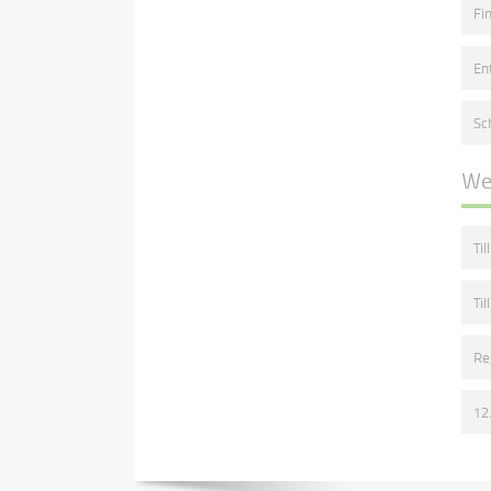
Fi
En
Sc
We
Ti
Ti
Re
12