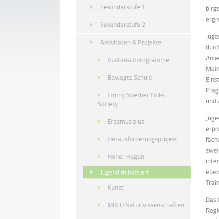
Sekundarstufe 1
birg
ergr
Sekundarstufe 2
Juge
Aktivitäten & Projekte
durc
Anli
Austauschprogramme
Mein
Bewegte Schule
Eins
Frag
Emmy Noether Folks
und 
Society
Juge
Erasmus plus
erpr
Herausforderungsprojekt
fäch
zwei
Hoher Hagen
inte
eben
Jugend debattiert
Trai
Kunst
Das 
MINT/Naturwissenschaften
Regi