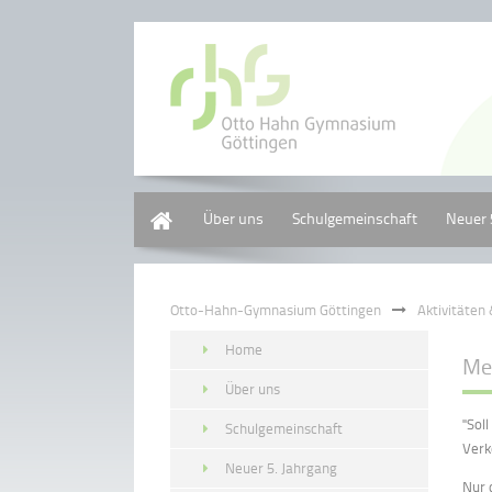
Home
Über uns
Schulgemeinschaft
Neuer 
Otto-Hahn-Gymnasium Göttingen
Aktivitäten
Home
Me
Über uns
"Sol
Schulgemeinschaft
Verk
Neuer 5. Jahrgang
Nur 