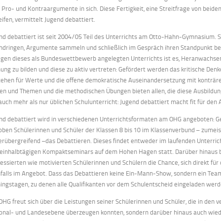
t Pro- und Kontraargumente in sich. Diese Fertigkeit, eine Streitfrage von beide
eifen, vermittelt Jugend debattiert.
nd debattiert ist seit 2004/05 Teil des Unterrichts am Otto-Hahn-Gymnasium. S
hdringen, Argumente sammeln und schließlich im Gespräch ihren Standpunkt be
egen dieses als Bundeswettbewerb angelegten Unterrichts ist es, Heranwachsende
ung zu bilden und diese zu aktiv vertreten: Gefördert werden das kritische Denke
tehen für Werte und die offene demokratische Auseinandersetzung mit konträre
en und Themen und die methodischen Übungen bieten allen, die diese Ausbildu
auch mehr als nur üblichen Schulunterricht: Jugend debattiert macht fit für den A
nd debattiert wird in verschiedenen Unterrichtsformaten am OHG angeboten: G
oben Schülerinnen und Schüler der Klassen 8 bis 10 im Klassenverbund – zumeis
erübergreifend –das Debattieren. Dieses findet entweder im laufenden Unterric
einhalbtägigen Kompaktseminars auf dem Hohen Hagen statt. Darüber hinaus bi
ressierten wie motivierten Schülerinnen und Schülern die Chance, sich direkt f
falls im Angebot. Dass das Debattieren keine Ein-Mann-Show, sondern ein Teamw
ningstagen, zu denen alle Qualifikanten vor dem Schulentscheid eingeladen werd
OHG freut sich über die Leistungen seiner Schülerinnen und Schüler, die in den
onal- und Landesebene überzeugen konnten, sondern darüber hinaus auch wied