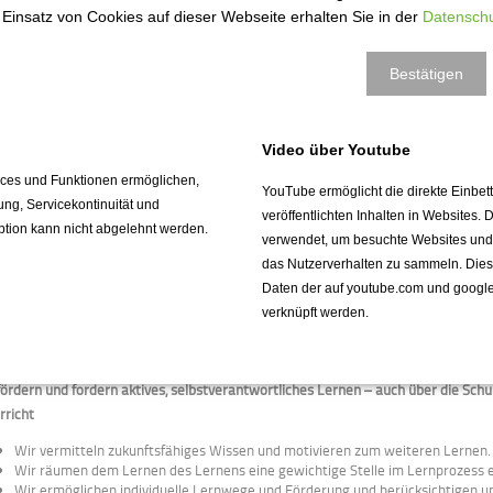
Lebensgrundlage zu erhalten.
Einsatz von Cookies auf dieser Webseite erhalten Sie in der
Datenschu
Wir befähigen unsere Schülerinnen und Schüler zur Teilnahme am interkulture
Bestätigen
sönlichkeitsentwicklung
fördern die Persönlichkeitsentwicklung der Schülerinnen und Schüler.
Video über Youtube
vices und Funktionen ermöglichen,
Wir verknüpfen kognitive mit sozialen und emotionalen Kompetenzen.
YouTube ermöglicht die direkte Einbe
Wir berücksichtigen und fördern musische, künstlerische und sportliche Inter
fung, Servicekontinuität und
veröffentlichten Inhalten in Websites.
Wir ermöglichen erlebnis- und erfahrungsbezogene Lernprozesse, auch durc
ption kann nicht abgelehnt werden.
verwendet, um besuchte Websites und de
außerschulischen Lernorten.
Wir stützen Selbstvertrauen, erziehen zur Selbstständigkeit und befähigen 
das Nutzerverhalten zu sammeln. Die
Daten der auf youtube.com und googl
verknüpft werden.
nen
fördern und fordern aktives, selbstverantwortliches Lernen – auch über die Schul
rricht
Wir vermitteln zukunftsfähiges Wissen und motivieren zum weiteren Lernen.
Wir räumen dem Lernen des Lernens eine gewichtige Stelle im Lernprozess e
Wir ermöglichen individuelle Lernwege und Förderung und berücksichtigen unt