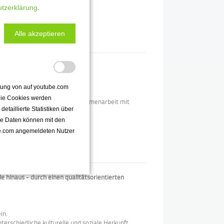
tzerklärung
.
llen Dialog
.
Alle akzeptieren
ttung von auf youtube.com
essen.
 Die Cookies werden
h Öffnung der Schule und Zusammenarbeit mit
taillierte Statistiken über
zur Zusammenarbeit.
se Daten können mit den
e.com angemeldeten Nutzer
e hinaus - durch einen qualitätsorientierten
in.
erschiedliche kulturelle und soziale Herkunft.