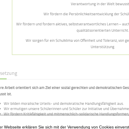
Verantwortung in der Welt bewusst 
Wir fördern die Persönlichkeitsentwicklung der Schü
Wir fördern und fordern aktives, selbstverantwortliches Lernen – auch
qualitätsorientierten Unterricht
Wir sorgen für ein Schulklima von Offenheit und Toleranz, von 
Unterstützung.
lsetzung
re Arbeit orientiert sich am Ziel einer sozial gerechten und demokratischen Gese
sst ist.
Wir bilden moralische Urteils- und demokratische Handlungsfähigkeit aus.
Wir ermutigen unsere Schülerinnen und Schüler zur Initiative und Übernahme
Wir fördern Kritikfähigkeit und mitmenschlich-solidarische Handlungsforme
auskommen.
Wir zeigen Wege zu verantwortungsbewusstem Umgang mit der Umwelt auf, 
r Webseite erklären Sie sich mit der Verwendung von Cookies einversta