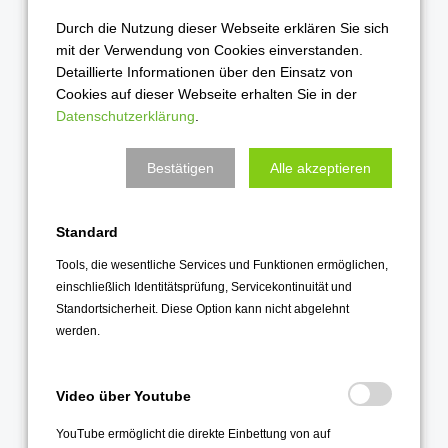
Schüler*innen der 5.-13. Klasse) steckt:
Durch die Nutzung dieser Webseite erklären Sie sich
mit der Verwendung von Cookies einverstanden.
Dass sich durch das Schreiben von Texten fast wie von alleine deine
Sprachfähigkeit, deine Genauigkeit im Ausdruck, dein Wortschatz
Detaillierte Informationen über den Einsatz von
und deine Freude am Schreiben verbessern kann, ist ein schöner
Cookies auf dieser Webseite erhalten Sie in der
Nebeneffekt.
Datenschutzerklärung
.
Kaspar H. Spinner (ein berühmter Germanist, der es wissen
muss) charakterisiert das kreative Schreiben zudem nach drei
Bestätigen
Alle akzeptieren
Prinzipien:
Irritation
: Durchbrechung der gewohnten Alltagsmuster
Standard
Expression
: Selbstausdruck
Tools, die wesentliche Services und Funktionen ermöglichen,
Imagination
: Phantasie und Vorstellungskraft
einschließlich Identitätsprüfung, Servicekontinuität und
Standortsicherheit. Diese Option kann nicht abgelehnt
Also: Lasst uns irritieren, expressiv sein und unsere Fantasie
werden.
wecken! Auf geht’s!
Home
Video über Youtube
Über uns
YouTube ermöglicht die direkte Einbettung von auf