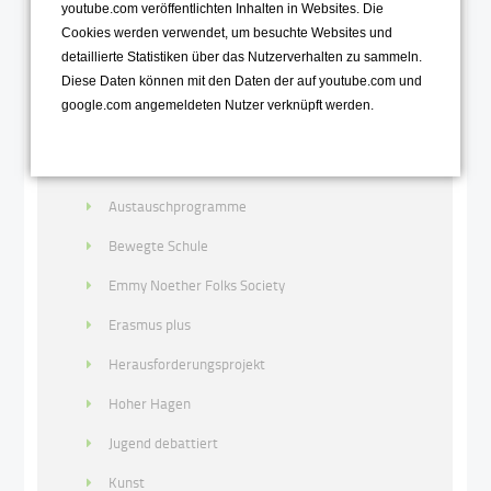
Schulgemeinschaft
youtube.com veröffentlichten Inhalten in Websites. Die
Cookies werden verwendet, um besuchte Websites und
Neuer 5. Jahrgang
detaillierte Statistiken über das Nutzerverhalten zu sammeln.
Diese Daten können mit den Daten der auf youtube.com und
Sekundarstufe 1
google.com angemeldeten Nutzer verknüpft werden.
Sekundarstufe 2
Aktivitäten & Projekte
Austauschprogramme
Bewegte Schule
Emmy Noether Folks Society
Erasmus plus
Herausforderungsprojekt
Hoher Hagen
Jugend debattiert
Kunst