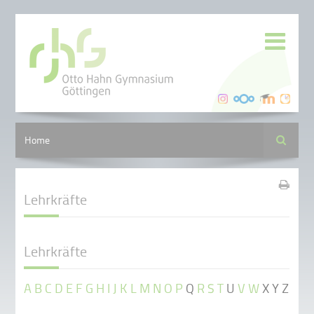
Suche
Home
Lehrkräfte
Lehrkräfte
A
B
C
D
E
F
G
H
I
J
K
L
M
N
O
P
Q
R
S
T
U
V
W
X Y Z