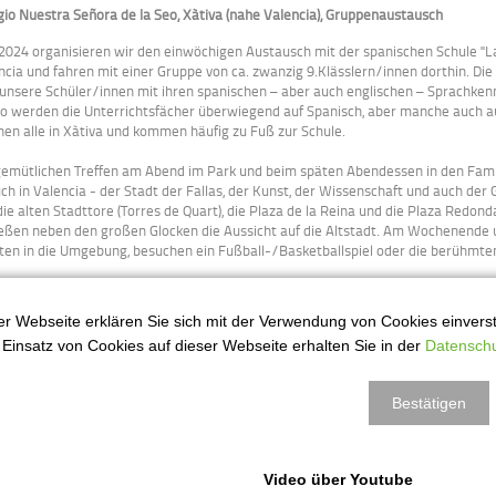
gio Nuestra Señora de la Seo, Xàtiva
(nahe Valencia), Gruppenaustausch
 2024 organisieren wir den einwöchigen Austausch mit der spanischen Schule "La 
ncia und fahren mit einer Gruppe von ca. zwanzig 9.Klässlern/innen dorthin. Die
 unsere Schüler/innen mit ihren spanischen – aber auch englischen – Sprachken
eo werden die Unterrichtsfächer überwiegend auf Spanisch, aber manche auch a
en alle in Xàtiva und kommen häufig zu Fuß zur Schule.
gemütlichen Treffen am Abend im Park und beim späten Abendessen in den Famil
ch in Valencia - der Stadt der Fallas, der Kunst, der Wissenschaft und auch der 
die alten Stadttore (Torres de Quart), die Plaza de la Reina und die Plaza Redon
eßen neben den großen Glocken die Aussicht auf die Altstadt. Am Wochenende 
ten in die Umgebung, besuchen ein Fußball-/Basketballspiel oder die berühmte
r Webseite erklären Sie sich mit der Verwendung von Cookies einversta
ituto Juan Gutenberg in Mar del Plata, Argentinien (3 Monate Individualaustausch
Einsatz von Cookies auf dieser Webseite erhalten Sie in der
Datenschu
 Februar 2012 haben wir die Partnerschule in Mar del Plata, deren Schüler/inne
 Deutschland fahren, um ihre Sprachkenntnisse zu verbessern und ihr Sprachdi
Bestätigen
schen Gastgeschwister können in demselben Jahr kurz vor den deutschen Somme
nbesuch im argentinischen Winter/Frühjahr abstatten. In der Privatschule Ins
ergarten bis zum Abitur unterrichtet. Zu Beginn ihres Aufenthalts in Mar del 
Video über Youtube
n einwöchigen Einführungskurs, in dem sie die argentinische Kultur und die Bes