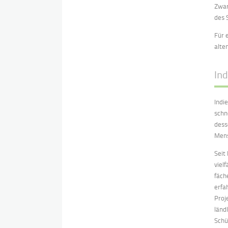
Zwar
des 
Für 
alte
Ind
Indi
schn
dess
Mens
Seit
viel
fäch
erfa
Proj
länd
Schü