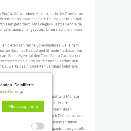
Seo" in Xàtiva, einer Mittelstadt in der Provinz von
 Schule bietet zwar das Fach Deutsch nicht an, dafür
ntnissen gefordert. Am Colegio Nuestra Señora de
uf valenzianisch angeboten. Unsere Schüler/innen
ien bieten zahlreiche Sprechanlässe. Bei einem
Gärten (Jardines Reales) und Strände - schauen wir
da an. Wir steigen auf den Turm Santa Catalina und
unternehmen die Schüler mit ihren Gastfamilien
n Bauwerke des Architekten Santiago Calatrava.
nden. Detaillierte
)
tzerklärung
.
n in ihren Sommerferien (Dez – Feb) für 3 Monate
plom möglichst gut abzuschneiden. Unsere
Alle akzeptieren
rferien bis zu den Herbstferien dann ihren
tituto Juan Gutenberg wird das Fach Deutsch ab dem
Plata bekommen die deutschen 10-Klässler/innen
onderheiten des argentinischen Spanisch vorgestellt