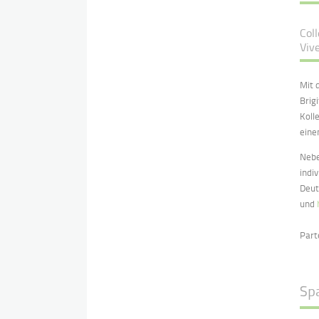
Col
Viv
Mit 
Brig
Koll
eine
Nebe
indi
Deut
und
Part
Sp