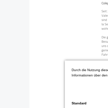
Cole
Seit
Vale
sind
la S
wohn
Die 
Besu
uns 
geni
Fahr
Durch die Nutzung diese
Inst
Informationen über den 
Seit
nach
deut
Gege
Kind
Standard
eine