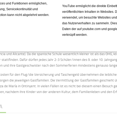
ommen.
vices und Funktionen ermöglichen,
YouTube ermöglicht die direkte Einbe
fung, Servicekontinuität und
veröffentlichten Inhalten in Websites.
Kosten für den Flug/die Versicherung und Taschengeld übernehmen die leiblich
ption kann nicht abgelehnt werden.
verwendet, um besuchte Websites und de
sorgen die jeweiligen Gastfamilien.
Die sehr warmherzigen und behütenden Gast
das Nutzerverhalten zu sammeln. Die
schen Kindern von Buenos Aires bis zu den Iguazú Wasserfällen, einige auch bi
Daten der auf youtube.com und googl
 Wunder, dass nach dieser Erfahrung unsere Schüler unbedingt nochmal nach Mar
verknüpft werden.
gio Pureza de Maria in Ontinyent, (6 - 8 Wochen Individualaustausch)
ai 2014 begann unser Schüleraustausch mit dem von Nonnen geführten Colegio
ncia und Alicante). Da die spanische Schule wesentlich kleiner ist als das OHG, 
 stattfinden. Dafür dürfen jedes Jahr 2-3 Schüler/innen des 9. oder 10. Jahrgan
en und ihre Gastgeschwister nach den Sommerferien mindestens genauso lange 
Kosten für den Flug/die Versicherung und Taschengeld übernehmen die leiblich
sorgen die jeweiligen Gastfamilien. Die Vermittlung der Gastfamilien geschieht 
za de María in Ontinyent. In vielen Fällen ist es nicht bei diesem einen Besuch g
ten, nachdem ihre Kinder von der anderen Kultur, dem Familienleben und den E
A