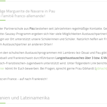
lège Marguerite de Navarre in Pau
e l’amitié franco-allemande!
der Partnerschule aus
Pau
bestehen seit Jahrzehnten regelmäßige Kontakte. Ger
itte-Sauzay-Programm ergeben sich hier viele Möglichkeiten Austauschpartneri
egin vor Ort unterstützt unsere Schülerinnen und Schüler. Natürlich helfen wir 
m Austauschpartner an anderen Orten!
n den schulischen Austauschprogrammen mit Lambres-lez-Douai und Pau gibt es
viduell und frankreichweit durchführbaren
Langzeitaustausches über 3 bzw. 6 M
sch-Französischen-Jugendwerk unterstützt wird. Unter folgendem Link berichte
hier
könnt Ihr Euch bewerben. Bei Fragen, sprecht gerne Frau Gibhardt (
gibhach
ez en France - auf nach Frankreich!
anien und Lateinamerika