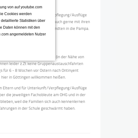
ttung von auf youtube.com
 Die Cookies werden
en Eltern und für Unterkunft/Verpflegung/Ausflüge
taillierte Statistiken über
familien reisen manchmal und auch gerne mit ihren
se Daten können mit den
s nach Patagonien oder zu Verwandten in die Pampa.
e.com angemeldeten Nutzer
 del Plata reisen wollen.
 PUREZA DE MARÍA in Ontinyent (in der Nähe von
können leider z.Zt keine Gruppenaustauschfahrten
gs für 6 - 8 Wochen vor Ostern nach Ontinyent
hier in Göttingen willkommen heißen.
en Eltern und für Unterkunft/Verpflegung/Ausflüge
über die jeweiligen Fachobleute am OHG und in der
eblieben, weil die Familien sich auch kennenlernen
rfahrungen in der Schule geschwärmt haben.