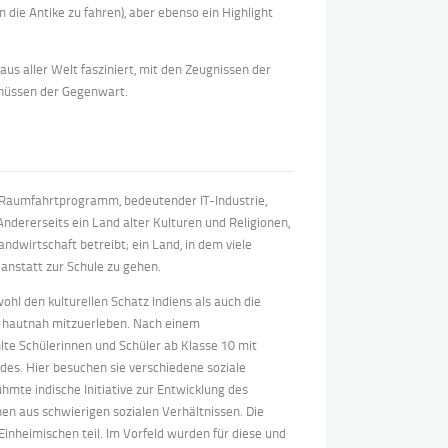
n die Antike zu fahren), aber ebenso ein Highlight
aus aller Welt fasziniert, mit den Zeugnissen der
enüssen der Gegenwart.
 Raumfahrtprogramm, bedeutender IT-Industrie,
ndererseits ein Land alter Kulturen und Religionen,
ndwirtschaft betreibt; ein Land, in dem viele
anstatt zur Schule zu gehen.
hl den kulturellen Schatz Indiens als auch die
d hautnah mitzuerleben. Nach einem
te Schülerinnen und Schüler ab Klasse 10 mit
des. Hier besuchen sie verschiedene soziale
hmte indische Initiative zur Entwicklung des
n aus schwierigen sozialen Verhältnissen. Die
nheimischen teil. Im Vorfeld wurden für diese und