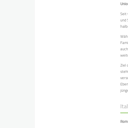
Unio
Seit
und 
halb
Währ
Fami
auch
weit
Ziel
steh
vers
Eben
jüng
Ita
Rom 