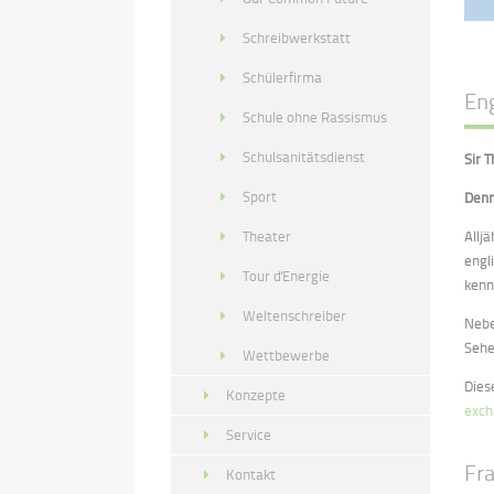
Schreibwerkstatt
Schülerfirma
En
Schule ohne Rassismus
Schulsanitätsdienst
Sir 
Sport
Denm
Theater
Allj
engl
Tour d'Energie
kenn
Weltenschreiber
Nebe
Sehe
Wettbewerbe
Dies
Konzepte
exch
Service
Fr
Kontakt