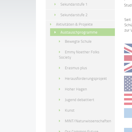
Sekundarstufe 1
Stud
Sekundarstufe 2
Seit
Aktivitäten & Projekte
Schü
zur 
Austauschprogramme
Bewegte Schule
Emmy Noether Folks
Society
Erasmus plus
Herausforderungsprojekt
Hoher Hagen
Jugend debattiert
Kunst
MINT/Naturwissenschaften
Our Common Future