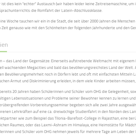
 ist dies kein "echter" Austausch (wir haben leider keine Zeitreisemaschine, um i
Sprachunterrichts: die Romfahrt der Latein-Abschlussklasse.
eine Woche tauchen wir ein in die Stadt, die seit über 2000 Jahren die Menschen 
n Zeit genauso wie mit den Schönheiten der folgenden Jahrhunderte und den G
ien
en – das Land der Gegensätze: Einerseits aufstrebende Weltmacht mit eigenem
ell wachsenden Megacities und bald das bevölkerungsreichstes Land der Welt. A
en Bevölkerungsmehrheit noch in Dörfern lebt und oft mit einfachsten Mitteln La
chen Armut und Diskriminierung erleiden, in dem viele Kinder arbeiten müssen, 
 bereits 20 Jahren haben Schülerinnen und Schüler vom OHG die Gelegenheit, sowo
fältigen Lebenssituationen und Probleme seiner Bewohner kennen zu lernen un
erübergreifenden Vorbereitungsseminar begeben sich alle zwei Jahre ausgewähl
hrenen Lehrkräften auf eine ca. dreiwöchige Studienfahrt in den Norden des Lan
ektpartner wie zum Beispiel das Tilonia-Barefoot-College in Rajasthan, eine berü
lichen Raumes, oder das Laxmi-Ashram im Himalaya, eine Heimstätte für Mädche
lerinnen und Schüler vom OHG nehmen jeweils für mehrere Tage am Leben der Ei