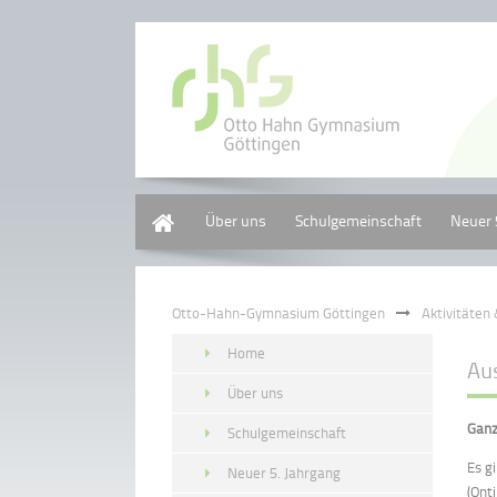
Home
Über uns
Schulgemeinschaft
Neuer 
Otto-Hahn-Gymnasium Göttingen
Aktivitäten
Home
Au
Über uns
Ganz
Schulgemeinschaft
Es g
Neuer 5. Jahrgang
(Ont