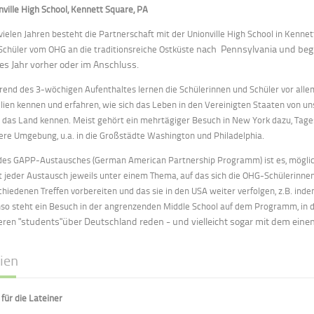
nville High School, Kennett Square, PA
 vielen Jahren besteht die Partnerschaft mit der Unionville High School in Kennet
nach Pennsylvania
und beg
Schüler vom OHG an die traditionsreiche Ostküste
es Jahr vorher oder im Anschluss.
end des 3-wöchigen Aufenthaltes lernen die Schülerinnen und Schüler vor allem
lien kennen und erfahren, wie sich das Leben in den Vereinigten Staaten von uns
 das Land kennen. Meist gehört ein mehrtägiger Besuch in New York dazu, Tage
ere Umgebung, u.a. in die Großstädte Washington und Philadelphia.
 des GAPP-Austausches (German American Partnership Programm) ist es, möglic
t jeder Austausch jeweils unter einem Thema, auf das sich die OHG-Schülerinne
chiedenen Treffen vorbereiten und das sie in den USA weiter verfolgen, z.B. in
so steht ein Besuch in der angrenzenden Middle School auf dem Programm, in 
"students"
über Deutschland reden - und vielleicht sogar mit dem einen
eren
lien
für die Lateiner