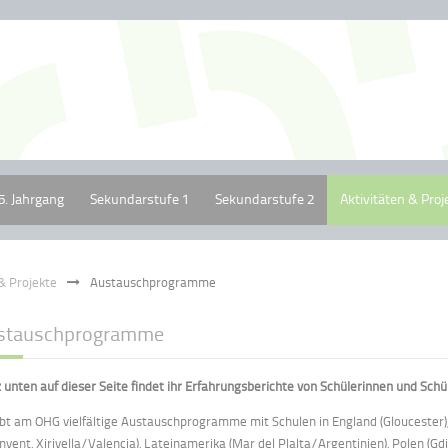
5. Jahrgang
Sekundarstufe 1
Sekundarstufe 2
Aktivitäten & Proj
 & Projekte
Austauschprogramme
stauschprogramme
 unten auf dieser Seite findet ihr Erfahrungsberichte von Schülerinnen und Schül
ibt am OHG vielfältige Austauschprogramme mit Schulen in England (Gloucester), 
inyent, Xirivella/Valencia), Lateinamerika (Mar del Plalta/Argentinien), Polen (