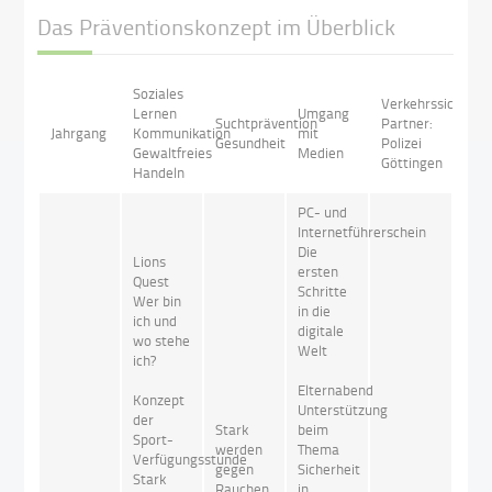
Das Präventionskonzept im Überblick
Soziales
Verkehrssicherhe
Lernen
Umgang
Suchtprävention
Partner:
Jahrgang
Kommunikation
mit
Gesundheit
Polizei
Gewaltfreies
Medien
Göttingen
Handeln
PC- und
Internetführerschein
Die
Lions
ersten
Quest
Schritte
Wer bin
in die
ich und
digitale
wo stehe
Welt
ich?
Elternabend
Konzept
Unterstützung
der
Stark
beim
Sport-
werden
Thema
Verfügungsstunde
gegen
Sicherheit
Stark
Rauchen
in