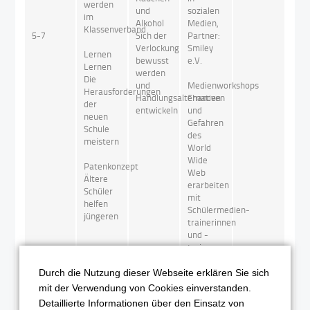
werden
und
sozialen
im
Alkohol
Medien,
Klassenverband
5-7
Sich der
Partner:
Verlockung
Smiley
Lernen
bewusst
e.V.
Lernen
werden
Die
und
Medienworkshops
Herausforderungen
Handlungsalternativen
Chancen
der
entwickeln
und
neuen
Gefahren
Schule
des
meistern
World
Wide
Patenkonzept
Web
Ältere
erarbeiten
Schüler
mit
helfen
Schülermedien-
jüngeren
trainerinnen
und -
trainern
Projekttag
Durch die Nutzung dieser Webseite erklären Sie sich
zum
mit der Verwendung von Cookies einverstanden.
Führerschein?
Herausforderungsprojekt
Thema
– Keine
Detaillierte Informationen über den Einsatz von
Ein
Pubertät