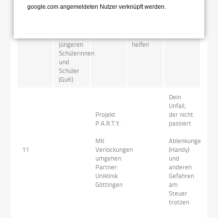
als
Weg
GOEVB
google.com angemeldeten Nutzer verknüpft werden.
Unterstützerin
durchs
und
World
Unterstützer
Wide
von
Web
jüngeren
helfen
Schülerinnen
und
Schüler
(GuK)
Dein
Unfall,
Projekt
der nicht
P.A.R.T.Y.
passiert
Mit
Ablenkungen
11
Verlockungen
(Handy)
umgehen
und
Partner:
anderen
Uniklinik
Gefahren
Göttingen
am
Steuer
trotzen