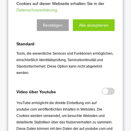
Chance!
Cookies auf dieser Webseite erhalten Sie in der
eigenes
Partner:
Versagungsgründ
Datenschutzerklärung
.
8-10
Projekt
pro
für die
planen
familia,
Erteilung
und
Frauenhilfe…
des
Bestätigen
Alle akzeptieren
durchführen
Drogen -
Führerscheins
kein
Problem!?
Standard
Aktiv
werden
Tools, die wesentliche Services und Funktionen ermöglichen,
einschließlich Identitätsprüfung, Servicekontinuität und
als
Standortsicherheit. Diese Option kann nicht abgelehnt
Schüler-
Aktiv
werden.
mediatorin
werden
und –
mediator
als
Schülermedien-
Video über Youtube
als Patin
trainerin
Aktiv
Aktiv
oder
oder -
werden
werden
YouTube ermöglicht die direkte Einbettung von auf
Pate
trainer
youtube.com veröffentlichten Inhalten in Websites. Die
und
als
als
beim
jüngeren
BusScout
Cookies werden verwendet, um besuchte Websites und
Schulsanitäterin
Diakoniepraktikum
Klassen
Partner:
detaillierte Statistiken über das Nutzerverhalten zu sammeln.
oder -
beim
Polizei &
sanitäter
Diese Daten können mit den Daten der auf youtube.com und