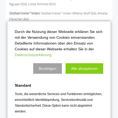
Nguyen (5d), Lotte Himmel (5m)
Stellvertreter*innen:
Stellvertreter*innen: Milena Wolf (5b), Amelie
Fleischer (6e)
aus den Klassen 7 und 8:
Ariana Bittner (7a),
Wolke Klingler (7a),
Durch die Nutzung dieser Webseite erklären Sie sich
Kora Frieber (8b), Konstantin Land (8b),
Hanna Plümecke (8m)
mit der Verwendung von Cookies einverstanden.
aus den Klassen 9 und 10:
Pia Laila Indira Hassan Sánchez (9a),
Detaillierte Informationen über den Einsatz von
Hanno Frost (9m),
Clara Hotze (10m)
Cookies auf dieser Webseite erhalten Sie in der
Datenschutzerklärung
.
aus den Klassen 11:
Tomke Smetan (11 S2),
Louisa Hermann (11 L)
aus der Q1 und Q2:
D
a
vid Dik (Q1),
Anna Ischebeck (Q2),
Emiliano
Bestätigen
Alle akzeptieren
Sachse Hernandez (Q2), Lutz Frieber (Q2)
I
m Schulvorstand:
Anna Ischebeck (Q2), Emiliano Sachse Hernandez
(Q2), Lutz Frieber (Q2), Nika Lötzer (Q2)
Standard
Stellvertreter*innen im Schulvorstand:
Tools, die wesentliche Services und Funktionen ermöglichen,
Tomke Smetan (11 S2), Clara Hotze (10m), Devid Dik (Q1), Lasse-Eric
einschließlich Identitätsprüfung, Servicekontinuität und
Vervoort (Q1)
Standortsicherheit. Diese Option kann nicht abgelehnt
Kontakt:
sv-ohg@ohg-goe.net
werden.