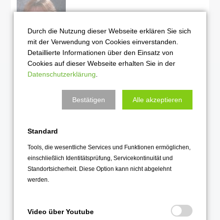
Durch die Nutzung dieser Webseite erklären Sie sich
mit der Verwendung von Cookies einverstanden.
Detaillierte Informationen über den Einsatz von
Cookies auf dieser Webseite erhalten Sie in der
Frau Hartung
Datenschutzerklärung
.
0551/400-5388
Bestätigen
Alle akzeptieren
Kontakt
Standard
Otto-Hahn-Gymnasium
Carl-Zeiss-Straße 6
Tools, die wesentliche Services und Funktionen ermöglichen,
D-37081 Göttingen
einschließlich Identitätsprüfung, Servicekontinuität und
Germany
Standortsicherheit. Diese Option kann nicht abgelehnt
werden.
Tel.0551/400-5380
Fax: +49 551/400-5351
Video über Youtube
e-mail:
ohg@ohg.goettingen.de