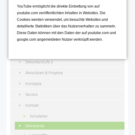
YouTube ermöglicht die direkte Einbettung von auf
Home
youtube.com veröffentlichten Inhalten in Websites. Die
Über uns
Cookies werden verwendet, um besuchte Websites und
detaillierte Statistiken über das Nutzerverhalten zu sammeln.
Schulgemeinschaft
Diese Daten können mit den Daten der auf youtube.com und
google.com angemeldeten Nutzer verknüpft werden.
Neuer 5. Jahrgang
Sekundarstufe 1
Sekundarstufe 2
Aktivitäten & Projekte
Konzepte
Service
Kontakt
Schulleiter
Sekretariat