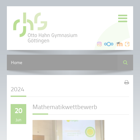
Suche
Home
2024
Mathematikwettbewerb
20
Jun