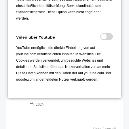
HPV-Infoveranstaltung
11
einschließlich Identitätsprüfung, Servicekontinuität und
Standortsicherheit. Diese Option kann nicht abgelehnt
Jun
werden.
Video über Youtube
YouTube ermöglicht die direkte Einbettung von auf
youtube.com veröffentlichten Inhalten in Websites. Die
Cookies werden verwendet, um besuchte Websites und
Der 11. Jahrgang konnte
detaillierte Statistiken über das Nutzerverhalten zu sammeln.
sich eine eigene Meinung
Diese Daten können mit den Daten der auf youtube.com und
zur HPV-Impfung bilden
google.com angemeldeten Nutzer verknüpft werden.
Weiterlesen …
2024
Seite 4 von 10