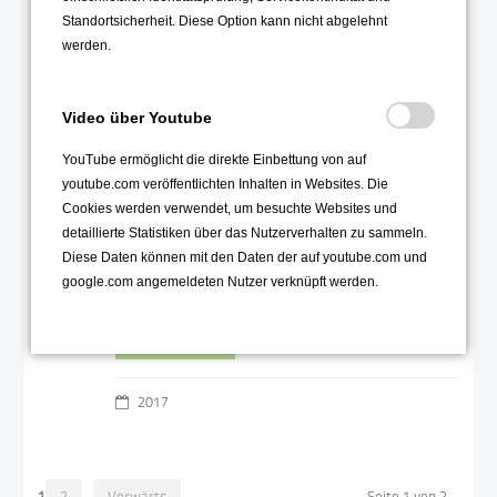
Paten
07
Standortsicherheit. Diese Option kann nicht abgelehnt
werden.
Nov
Video über Youtube
YouTube ermöglicht die direkte Einbettung von auf
youtube.com veröffentlichten Inhalten in Websites. Die
Cookies werden verwendet, um besuchte Websites und
detaillierte Statistiken über das Nutzerverhalten zu sammeln.
Im Mentoren-Programm der PFH und
Diese Daten können mit den Daten der auf youtube.com und
dem OHG sind Studierende Ansprech-
google.com angemeldeten Nutzer verknüpft werden.
partnerInnen für OHG Schüler
Weiterlesen …
2017
1
2
Vorwärts
Seite 1 von 2