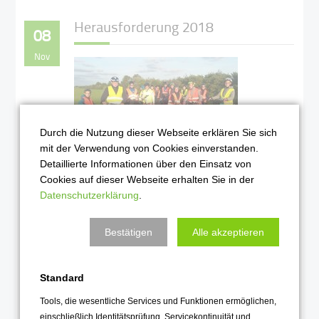
Herausforderung 2018
08
Nov
Durch die Nutzung dieser Webseite erklären Sie sich
mit der Verwendung von Cookies einverstanden.
Detaillierte Informationen über den Einsatz von
Cookies auf dieser Webseite erhalten Sie in der
Beim Herausforderungsprojekt steht
Datenschutzerklärung
.
dieses Schuljahr schon der 5. Durchgang
an. Wir feiern ein (kleines) Jubiläum!
Bestätigen
Alle akzeptieren
Weiterlesen …
2017
Standard
Tools, die wesentliche Services und Funktionen ermöglichen,
einschließlich Identitätsprüfung, Servicekontinuität und