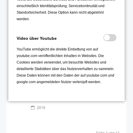
Jazzaholics
29
einschließlich Identitätsprüfung, Servicekontinuität und
Standortsicherheit. Diese Option kann nicht abgelehnt
Nov
werden.
Video über Youtube
YouTube ermöglicht die direkte Einbettung von auf
youtube.com veröffentlichten Inhalten in Websites. Die
Cookies werden verwendet, um besuchte Websites und
Die OHG-Bigband spielt bei
detaillierte Statistiken über das Nutzerverhalten zu sammeln.
einem Festakt der Universität
Diese Daten können mit den Daten der auf youtube.com und
in der Aula am Wilhelmsplatz
google.com angemeldeten Nutzer verknüpft werden.
Weiterlesen …
2019
Seite 1 von 11