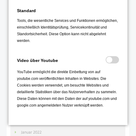
Januar 2023
Standard
2022
Tools, die wesentliche Services und Funktionen ermöglichen,
einschließlich Identitätsprüfung, Servicekontinuität und
Dezember 2022
Standortsicherheit. Diese Option kann nicht abgelehnt
November 2022
werden.
Oktober 2022
September 2022
Video über Youtube
August 2022
YouTube ermöglicht die direkte Einbettung von auf
Juli 2022
youtube.com veröffentlichten Inhalten in Websites. Die
Juni 2022
Cookies werden verwendet, um besuchte Websites und
detaillierte Statistiken über das Nutzerverhalten zu sammeln.
Mai 2022
Diese Daten können mit den Daten der auf youtube.com und
April 2022
google.com angemeldeten Nutzer verknüpft werden.
März 2022
Februar 2022
Januar 2022