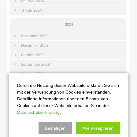
Februar 2024
Januar 2024
2023
Dezember 2023
November 2023
Oktober 2023
September 2023
August 2023
Juli 2023
Durch die Nutzung dieser Webseite erklären Sie sich
mit der Verwendung von Cookies einverstanden.
Juni 2023
Detaillierte Informationen über den Einsatz von
Mai 2023
Cookies auf dieser Webseite erhalten Sie in der
April 2023
Datenschutzerklärung
.
März 2023
Bestätigen
Alle akzeptieren
Februar 2023