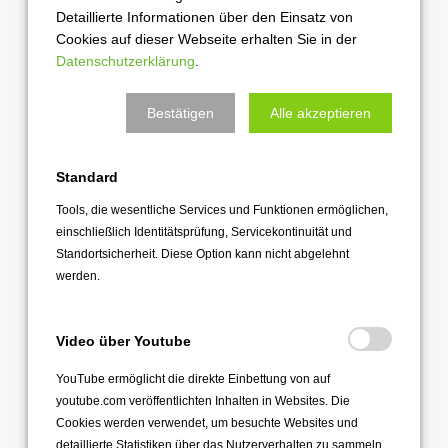
Detaillierte Informationen über den Einsatz von
Cookies auf dieser Webseite erhalten Sie in der
Datenschutzerklärung
.
Alle Einträge
Bestätigen
Alle akzeptieren
2026
August 2026
Standard
Juli 2026
Tools, die wesentliche Services und Funktionen ermöglichen,
einschließlich Identitätsprüfung, Servicekontinuität und
Juni 2026
Standortsicherheit. Diese Option kann nicht abgelehnt
Mai 2026
werden.
April 2026
März 2026
Video über Youtube
Februar 2026
YouTube ermöglicht die direkte Einbettung von auf
Januar 2026
youtube.com veröffentlichten Inhalten in Websites. Die
Cookies werden verwendet, um besuchte Websites und
2025
detaillierte Statistiken über das Nutzerverhalten zu sammeln.