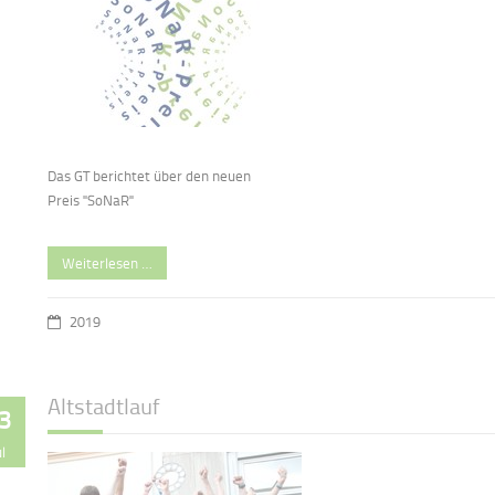
Das GT berichtet über den neuen
Preis "SoNaR"
Weiterlesen …
2019
Altstadtlauf
3
ul