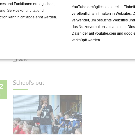
vices und Funktionen ermöglichen,
YouTube ermöglicht die direkte Einbe
fung, Servicekontinuität und
veröffentlichten Inhalten in Websites.
ption kann nicht abgelehnt werden.
Fantastisches Jubiläumsmusical
verwendet, um besuchte Websites und de
vor ausverkauftem Haus mit über
das Nutzerverhalten zu sammeln. Die
450 Beteiligten auf der Bühne
Daten der auf youtube.com und googl
verknüpft werden.
Weiterlesen …
2019
School's out
2
ul