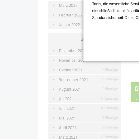
Tools, die wesentliche Ser
März 2022
15 Einträge
einschließlich Identitätsprü
Februar 2022
10 Einträge
Standortsicherheit. Diese O
Januar 2022
10 Einträge
2021
Dezember 2021
11 Einträge
November 2021
10 Einträge
Oktober 2021
7 Einträge
September 2021
9 Einträge
0
August 2021
2 Einträge
J
Juli 2021
14 Einträge
Juni 2021
10 Einträge
Mai 2021
3 Einträge
April 2021
2 Einträge
März 2021
13 Einträge