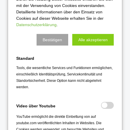
mit der Verwendung von Cookies einverstanden.
2025
Detaillierte Informationen über den Einsatz von
Cookies auf dieser Webseite erhalten Sie in der
Dezember 2025
Datenschutzerklärung
.
November 2025
Bestätigen
Alle akzeptieren
Oktober 2025
September 2025
August 2025
Standard
Juli 2025
Tools, die wesentliche Services und Funktionen ermöglichen,
einschließlich Identitätsprüfung, Servicekontinuität und
Juni 2025
Standortsicherheit. Diese Option kann nicht abgelehnt
Mai 2025
werden.
April 2025
März 2025
Video über Youtube
Februar 2025
YouTube ermöglicht die direkte Einbettung von auf
Januar 2025
youtube.com veröffentlichten Inhalten in Websites. Die
Cookies werden verwendet, um besuchte Websites und