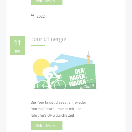
Weiterlesen …
2022
Tour d'Energie
11
Jan
Die
Tour
findet dieses Jahr wieder
"normal" statt - macht mit und
fahrt für's OHG durch's Ziel!
Weiterlesen …