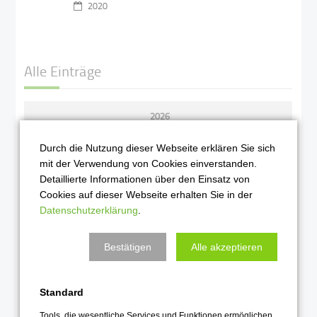
2020
Alle Einträge
2026
August 2026
Durch die Nutzung dieser Webseite erklären Sie sich
Juli 2026
mit der Verwendung von Cookies einverstanden.
Detaillierte Informationen über den Einsatz von
Juni 2026
Cookies auf dieser Webseite erhalten Sie in der
Mai 2026
Datenschutzerklärung
.
April 2026
Bestätigen
Alle akzeptieren
März 2026
Februar 2026
Standard
Januar 2026
Tools, die wesentliche Services und Funktionen ermöglichen,