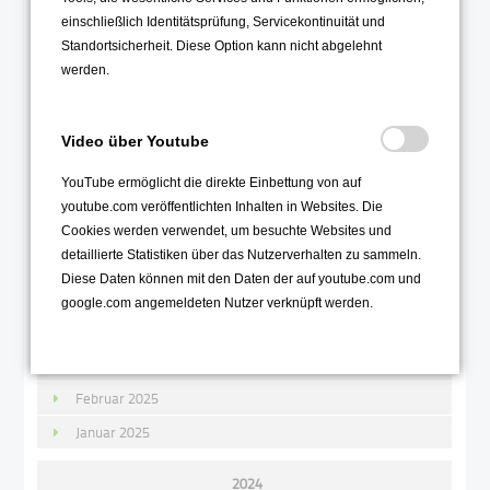
2025
einschließlich Identitätsprüfung, Servicekontinuität und
Standortsicherheit. Diese Option kann nicht abgelehnt
Dezember 2025
werden.
November 2025
Oktober 2025
Video über Youtube
September 2025
YouTube ermöglicht die direkte Einbettung von auf
August 2025
youtube.com veröffentlichten Inhalten in Websites. Die
Juli 2025
Cookies werden verwendet, um besuchte Websites und
detaillierte Statistiken über das Nutzerverhalten zu sammeln.
Juni 2025
Diese Daten können mit den Daten der auf youtube.com und
Mai 2025
google.com angemeldeten Nutzer verknüpft werden.
April 2025
März 2025
Februar 2025
Januar 2025
2024