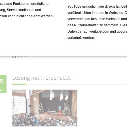
vices und Funktionen ermöglichen,
YouTube ermöglicht die direkte Einbe
fung, Servicekontinuität und
veröffentlichten Inhalten in Websites.
ption kann nicht abgelehnt werden.
Aktionen für klein & groß, viele
verwendet, um besuchte Websites und de
Geschenkideen und Leckereien -
das Nutzerverhalten zu sammeln. Die
toll organisiert von der SV
Daten der auf youtube.com und googl
verknüpft werden.
Weiterlesen …
2018
Lesung mit J. Erpenbeck
6
ez