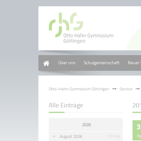
Home
Über uns
Schulgemeinschaft
Neuer 
Otto-Hahn-Gymnasium Göttingen
Service
Alle Einträge
20
2026
3
D
August 2026
1 Eintrag