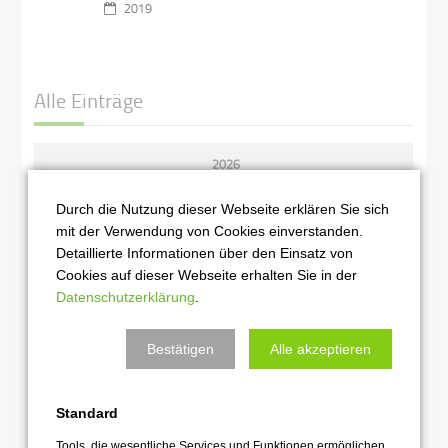
2019
Alle Einträge
2026
August 2026
Durch die Nutzung dieser Webseite erklären Sie sich
Juli 2026
mit der Verwendung von Cookies einverstanden.
Detaillierte Informationen über den Einsatz von
Juni 2026
Cookies auf dieser Webseite erhalten Sie in der
Mai 2026
Datenschutzerklärung
.
April 2026
Bestätigen
Alle akzeptieren
März 2026
Februar 2026
Standard
Januar 2026
Tools, die wesentliche Services und Funktionen ermöglichen,