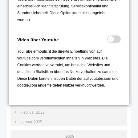
2025
einschließlich Identitätsprüfung, Servicekontinuität und
Standortsicherheit. Diese Option kann nicht abgelehnt
Dezember 2025
werden.
November 2025
Oktober 2025
Video über Youtube
September 2025
YouTube ermöglicht die direkte Einbettung von auf
August 2025
youtube.com veröffentlichten Inhalten in Websites. Die
Juli 2025
Cookies werden verwendet, um besuchte Websites und
detaillierte Statistiken über das Nutzerverhalten zu sammeln.
Juni 2025
Diese Daten können mit den Daten der auf youtube.com und
Mai 2025
google.com angemeldeten Nutzer verknüpft werden.
April 2025
März 2025
Februar 2025
Januar 2025
2024