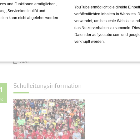
vices und Funktionen ermöglichen,
YouTube ermöglicht die direkte Einbe
fung, Servicekontinuität und
veröffentlichten Inhalten in Websites.
ption kann nicht abgelehnt werden.
Herzlich willkommen am OHG!
verwendet, um besuchte Websites und de
Hier finden Sie Infos zum Schul-
das Nutzerverhalten zu sammeln. Die
starterpaket für den Jahrgang 5
Daten der auf youtube.com und googl
verknüpft werden.
Weiterlesen …
2020
Schulleitungsinformation
1
ug