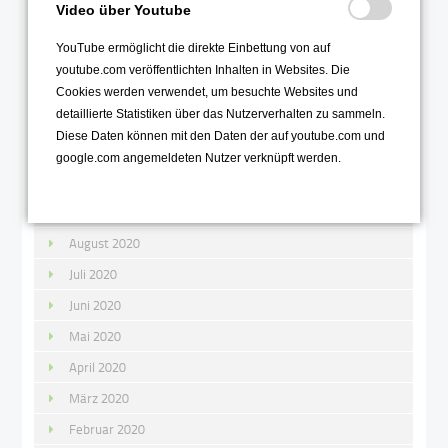
Februar 2021
Video über Youtube
Januar 2021
YouTube ermöglicht die direkte Einbettung von auf
youtube.com veröffentlichten Inhalten in Websites. Die
2020
Cookies werden verwendet, um besuchte Websites und
detaillierte Statistiken über das Nutzerverhalten zu sammeln.
Dezember 2020
Diese Daten können mit den Daten der auf youtube.com und
November 2020
google.com angemeldeten Nutzer verknüpft werden.
Oktober 2020
September 2020
August 2020
Juli 2020
Juni 2020
Mai 2020
April 2020
März 2020
Februar 2020