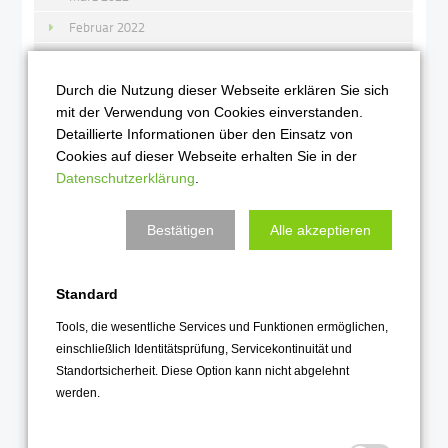
Februar 2022
Januar 2022
Durch die Nutzung dieser Webseite erklären Sie sich
2021
mit der Verwendung von Cookies einverstanden.
Detaillierte Informationen über den Einsatz von
Dezember 2021
Cookies auf dieser Webseite erhalten Sie in der
November 2021
Datenschutzerklärung
.
Oktober 2021
Bestätigen
Alle akzeptieren
September 2021
August 2021
Standard
Juli 2021
Juni 2021
Tools, die wesentliche Services und Funktionen ermöglichen,
einschließlich Identitätsprüfung, Servicekontinuität und
Mai 2021
Standortsicherheit. Diese Option kann nicht abgelehnt
April 2021
werden.
März 2021