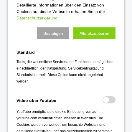
Detaillierte Informationen über den Einsatz von
Cookies auf dieser Webseite erhalten Sie in der
Datenschutzerklärung
.
Alle Einträge
Bestätigen
Alle akzeptieren
2026
August 2026
Standard
Juli 2026
Tools, die wesentliche Services und Funktionen ermöglichen,
einschließlich Identitätsprüfung, Servicekontinuität und
Juni 2026
Standortsicherheit. Diese Option kann nicht abgelehnt
Mai 2026
werden.
April 2026
März 2026
Video über Youtube
Februar 2026
YouTube ermöglicht die direkte Einbettung von auf
Januar 2026
youtube.com veröffentlichten Inhalten in Websites. Die
Cookies werden verwendet, um besuchte Websites und
2025
detaillierte Statistiken über das Nutzerverhalten zu sammeln.