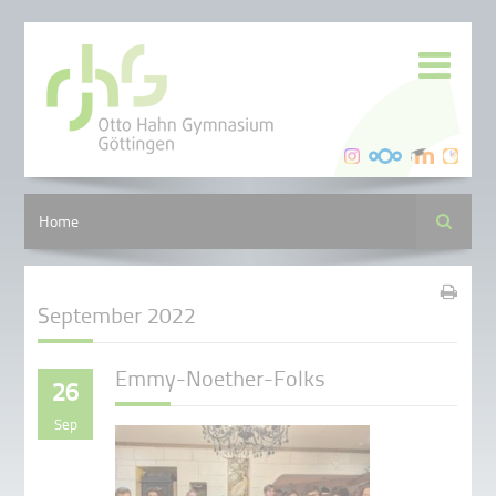
Suche
Home
September 2022
Emmy-Noether-Folks
26
Sep