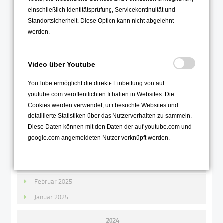
2025
einschließlich Identitätsprüfung, Servicekontinuität und
Standortsicherheit. Diese Option kann nicht abgelehnt
Dezember 2025
werden.
November 2025
Oktober 2025
Video über Youtube
September 2025
YouTube ermöglicht die direkte Einbettung von auf
August 2025
youtube.com veröffentlichten Inhalten in Websites. Die
Juli 2025
Cookies werden verwendet, um besuchte Websites und
detaillierte Statistiken über das Nutzerverhalten zu sammeln.
Juni 2025
Diese Daten können mit den Daten der auf youtube.com und
Mai 2025
google.com angemeldeten Nutzer verknüpft werden.
April 2025
März 2025
Februar 2025
Januar 2025
2024