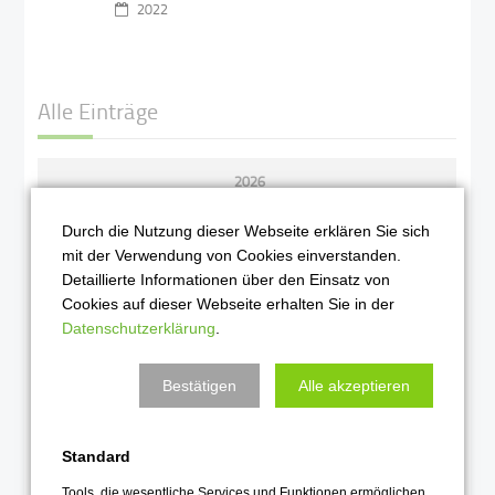
2022
Alle Einträge
2026
August 2026
Durch die Nutzung dieser Webseite erklären Sie sich
Juli 2026
mit der Verwendung von Cookies einverstanden.
Detaillierte Informationen über den Einsatz von
Juni 2026
Cookies auf dieser Webseite erhalten Sie in der
Mai 2026
Datenschutzerklärung
.
April 2026
Bestätigen
Alle akzeptieren
März 2026
Februar 2026
Standard
Januar 2026
Tools, die wesentliche Services und Funktionen ermöglichen,