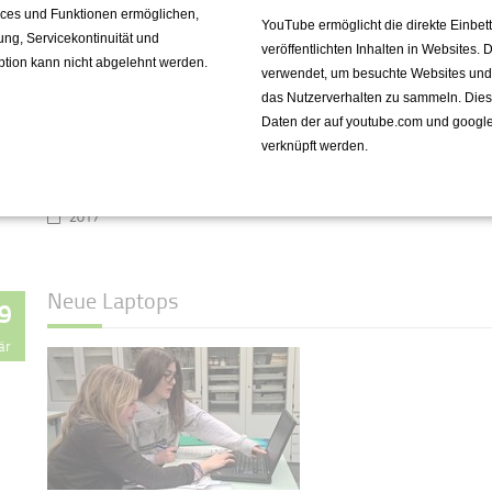
vices und Funktionen ermöglichen,
YouTube ermöglicht die direkte Einbe
fung, Servicekontinuität und
veröffentlichten Inhalten in Websites.
ption kann nicht abgelehnt werden.
Zwei Kurse der 10. Klassen organisieren
verwendet, um besuchte Websites und de
und präsentieren Werkschau.
das Nutzerverhalten zu sammeln. Die
Daten der auf youtube.com und googl
verknüpft werden.
Weiterlesen …
2017
Neue Laptops
9
är