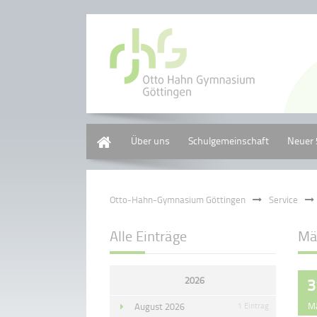
Home
Über uns
Schulgemeinschaft
Neuer 
Otto-Hahn-Gymnasium Göttingen
Service
Alle Einträge
Mä
2026
3
M
August 2026
1 Eintrag