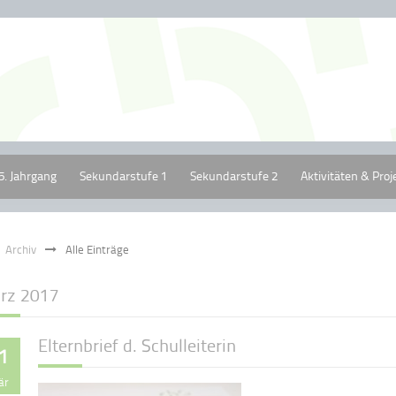
5. Jahrgang
Sekundarstufe 1
Sekundarstufe 2
Aktivitäten & Proj
Archiv
Alle Einträge
rz 2017
Elternbrief d. Schulleiterin
1
är