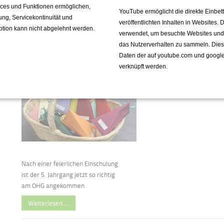
vices und Funktionen ermöglichen,
YouTube ermöglicht die direkte Einbe
2021
fung, Servicekontinuität und
veröffentlichten Inhalten in Websites.
ption kann nicht abgelehnt werden.
verwendet, um besuchte Websites und de
das Nutzerverhalten zu sammeln. Die
Einschulungsfeier 5. Jg
Daten der auf youtube.com und googl
9
verknüpft werden.
ep
Nach einer feierlichen Einschulung
ist der 5. Jahrgang jetzt so richtig
am OHG angekommen
Weiterlesen …