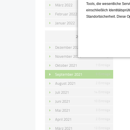
Tools, die wesentliche Ser
März 2022
15 Einträge
einschließlich Identitätsprü
Februar 2022
10 Einträge
Standortsicherheit. Diese O
Januar 2022
10 Einträge
0
2021
S
Dezember 2021
11 Einträge
November 2021
10 Einträge
Oktober 2021
7 Einträge
September 2021
9 Einträge
August 2021
2 Einträge
Juli 2021
14 Einträge
Juni 2021
10 Einträge
Mai 2021
3 Einträge
April 2021
2 Einträge
März 2021
13 Einträge