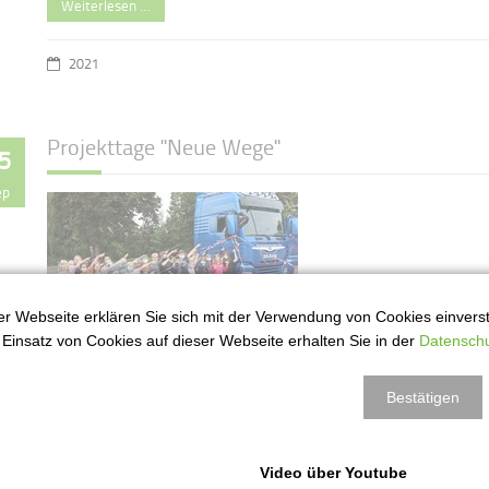
Weiterlesen …
2021
Projekttage "Neue Wege"
5
ep
r Webseite erklären Sie sich mit der Verwendung von Cookies einversta
Einsatz von Cookies auf dieser Webseite erhalten Sie in der
Datenschu
Verkehrssicherheitskonzept
Bestätigen
"Neue Wege" an drei Tagen
für drei Jahrgangsstufen
Weiterlesen …
Video über Youtube