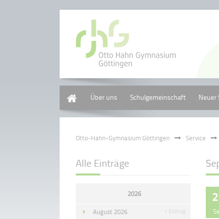
Home
Über uns
Schulgemeinschaft
Neuer 
Otto-Hahn-Gymnasium Göttingen
Service
Alle Einträge
Se
2026
2
S
August 2026
1 Eintrag