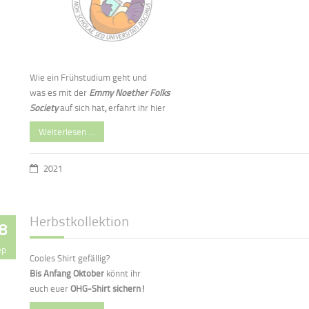
Wie ein Frühstudium geht und
was es mit der
Emmy Noether Folks
Society
auf sich hat
,
erfahrt ihr hier
Weiterlesen …
2021
Herbstkollektion
8
ep
Cooles Shirt gefällig?
Bis Anfang
Oktober
könnt ihr
euch euer
OHG-Shirt sichern!