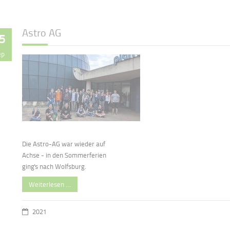
Astro AG
5
ep
Die Astro-AG war wieder auf
Achse - in den Sommerferien
ging's nach Wolfsburg.
Weiterlesen …
2021