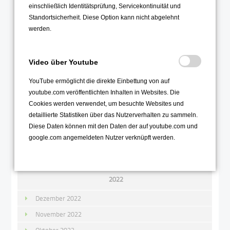
einschließlich Identitätsprüfung, Servicekontinuität und
Oktober 2023
Standortsicherheit. Diese Option kann nicht abgelehnt
September 2023
werden.
August 2023
Juli 2023
Video über Youtube
Juni 2023
YouTube ermöglicht die direkte Einbettung von auf
Mai 2023
youtube.com veröffentlichten Inhalten in Websites. Die
Cookies werden verwendet, um besuchte Websites und
April 2023
detaillierte Statistiken über das Nutzerverhalten zu sammeln.
März 2023
Diese Daten können mit den Daten der auf youtube.com und
google.com angemeldeten Nutzer verknüpft werden.
Februar 2023
Januar 2023
2022
Dezember 2022
November 2022
Oktober 2022