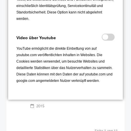
Theresienstadt
18
einschließlich Identitätsprüfung, Servicekontinuität und
Standortsicherheit. Diese Option kann nicht abgelehnt
Nov
werden.
Video über Youtube
YouTube ermöglicht die direkte Einbettung von auf
youtube.com veröffentlichten Inhalten in Websites. Die
Cookies werden verwendet, um besuchte Websites und
Kinderbilder aus dem Ghetto
detaillierte Statistiken über das Nutzerverhalten zu sammeln.
Theresienstadt von Helga Hosková-
Diese Daten können mit den Daten der auf youtube.com und
Weissová. - Ausstellung im OHG
google.com angemeldeten Nutzer verknüpft werden.
Weiterlesen …
2015
Seite 1 von 11