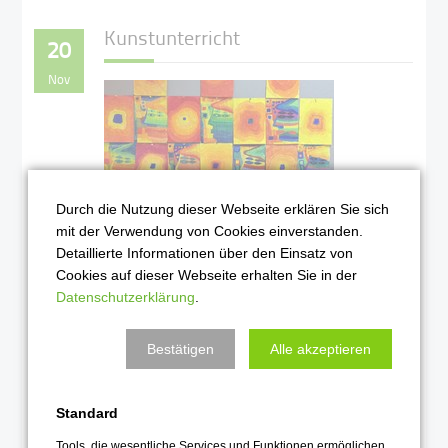
Kunstunterricht
20
Nov
Durch die Nutzung dieser Webseite erklären Sie sich
mit der Verwendung von Cookies einverstanden.
Detaillierte Informationen über den Einsatz von
100-Wasser oder 1000-Sassa? -
Cookies auf dieser Webseite erhalten Sie in der
Künstler Hunderwasser als
Datenschutzerklärung
.
Imaginationshilfe in der 5m.
Weiterlesen …
Bestätigen
Alle akzeptieren
2015
Standard
Tools, die wesentliche Services und Funktionen ermöglichen,