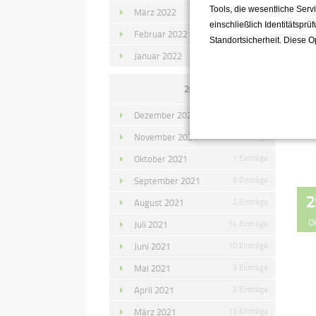
Tools, die wesentliche Ser
März 2022
15 Einträge
einschließlich Identitätsprü
Februar 2022
10 Einträge
Standortsicherheit. Diese O
Januar 2022
10 Einträge
2021
Dezember 2021
11 Einträge
November 2021
10 Einträge
Oktober 2021
7 Einträge
September 2021
9 Einträge
2
August 2021
2 Einträge
O
Juli 2021
14 Einträge
Juni 2021
10 Einträge
Mai 2021
3 Einträge
April 2021
2 Einträge
März 2021
13 Einträge