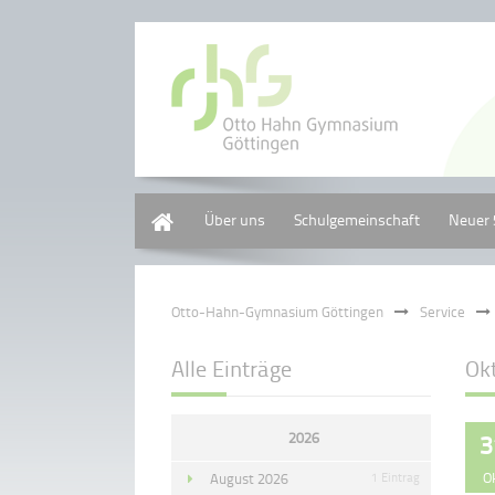
Home
Über uns
Schulgemeinschaft
Neuer 
Otto-Hahn-Gymnasium Göttingen
Service
Alle Einträge
Ok
2026
3
O
August 2026
1 Eintrag