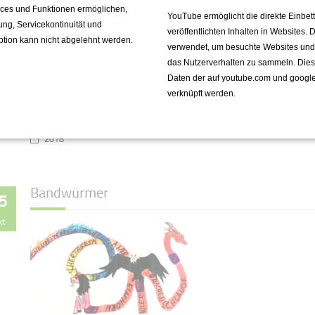
vices und Funktionen ermöglichen,
YouTube ermöglicht die direkte Einbe
fung, Servicekontinuität und
veröffentlichten Inhalten in Websites.
ption kann nicht abgelehnt werden.
Tizians Venus im Spiegel historischer
verwendet, um besuchte Websites und de
und zeitgenössischer Werkbetrachtung
das Nutzerverhalten zu sammeln. Die
- das Ergebnis als Film
Daten der auf youtube.com und googl
verknüpft werden.
Weiterlesen …
2018
Bandwürmer
5
kt