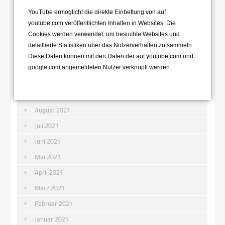
Januar 2022
YouTube ermöglicht die direkte Einbettung von auf
youtube.com veröffentlichten Inhalten in Websites. Die
2021
Cookies werden verwendet, um besuchte Websites und
detaillierte Statistiken über das Nutzerverhalten zu sammeln.
Dezember 2021
Diese Daten können mit den Daten der auf youtube.com und
November 2021
google.com angemeldeten Nutzer verknüpft werden.
Oktober 2021
September 2021
August 2021
Juli 2021
Juni 2021
Mai 2021
April 2021
März 2021
Februar 2021
Januar 2021