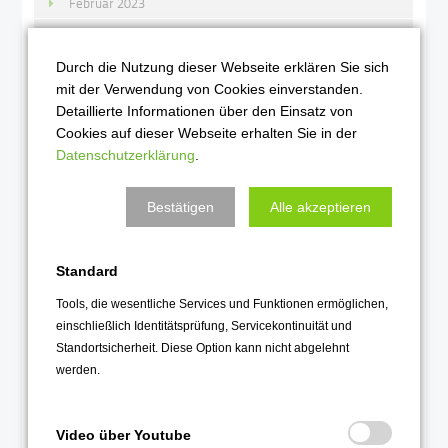
Februar 2023
Januar 2023
Durch die Nutzung dieser Webseite erklären Sie sich
2022
mit der Verwendung von Cookies einverstanden.
Detaillierte Informationen über den Einsatz von
Dezember 2022
Cookies auf dieser Webseite erhalten Sie in der
November 2022
Datenschutzerklärung
.
Oktober 2022
Bestätigen
Alle akzeptieren
September 2022
August 2022
Standard
Juli 2022
Juni 2022
Tools, die wesentliche Services und Funktionen ermöglichen,
einschließlich Identitätsprüfung, Servicekontinuität und
Mai 2022
Standortsicherheit. Diese Option kann nicht abgelehnt
April 2022
werden.
März 2022
Februar 2022
Video über Youtube