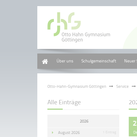
Home
Über uns
Schulgemeinschaft
Neuer 
Otto-Hahn-Gymnasium Göttingen
Service
Alle Einträge
20
2026
2
D
August 2026
1 Eintrag