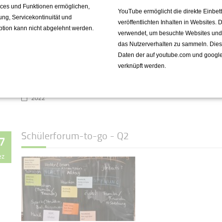
vices und Funktionen ermöglichen,
YouTube ermöglicht die direkte Einbe
fung, Servicekontinuität und
veröffentlichten Inhalten in Websites.
ption kann nicht abgelehnt werden.
Bei einer Generalprobe im Jungen
verwendet, um besuchte Websites und de
Theater übte sich die Klasse 9B
das Nutzerverhalten zu sammeln. Die
im Metier der Theaterkritik
Daten der auf youtube.com und googl
verknüpft werden.
Weiterlesen …
2022
Schülerforum-to-go - Q2
7
ez