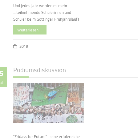
Und jedes Jahr werden es mehr …
…teilnehmende Schülerinnen und
Schüler beim Göttinger Frühjahrslauf!
Weiterlesen …
2019
Podiumsdiskussion
5
ai
"Fridays for Future" - eine erfolgreiche