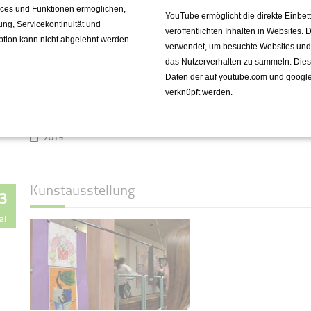
vices und Funktionen ermöglichen,
YouTube ermöglicht die direkte Einbe
fung, Servicekontinuität und
veröffentlichten Inhalten in Websites.
ption kann nicht abgelehnt werden.
Sprühen, Zeichnen, Kleben, Schneiden
verwendet, um besuchte Websites und de
- Beim Projekttag der 9b in der Musa
das Nutzerverhalten zu sammeln. Die
ging es bunt zu
Daten der auf youtube.com und googl
verknüpft werden.
Weiterlesen …
2019
Kunstausstellung
3
ai