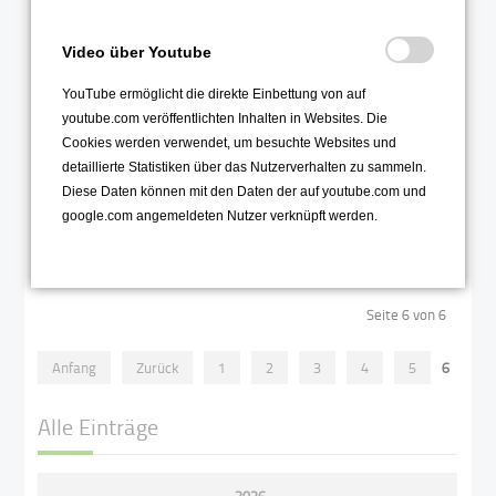
Schulkollektion
15
Video über Youtube
Jan
Jetzt sind die Bestellungen da -
YouTube ermöglicht die direkte Einbettung von auf
die Empfänger*innen aber nicht
-
youtube.com veröffentlichten Inhalten in Websites. Die
also heißt es wiederum warten...
Cookies werden verwendet, um besuchte Websites und
Weiterlesen …
detaillierte Statistiken über das Nutzerverhalten zu sammeln.
Diese Daten können mit den Daten der auf youtube.com und
google.com angemeldeten Nutzer verknüpft werden.
2021
Seite 6 von 6
Anfang
Zurück
1
2
3
4
5
6
Alle Einträge