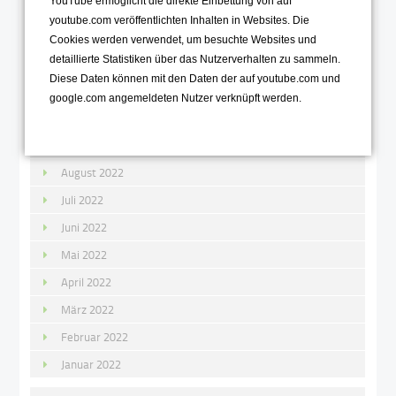
YouTube ermöglicht die direkte Einbettung von auf
youtube.com veröffentlichten Inhalten in Websites. Die
2022
Cookies werden verwendet, um besuchte Websites und
detaillierte Statistiken über das Nutzerverhalten zu sammeln.
Dezember 2022
Diese Daten können mit den Daten der auf youtube.com und
November 2022
google.com angemeldeten Nutzer verknüpft werden.
Oktober 2022
September 2022
August 2022
Juli 2022
Juni 2022
Mai 2022
April 2022
März 2022
Februar 2022
Januar 2022