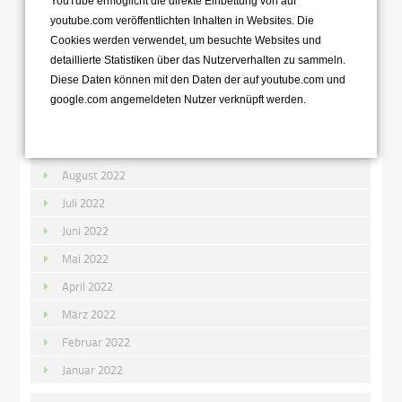
YouTube ermöglicht die direkte Einbettung von auf
youtube.com veröffentlichten Inhalten in Websites. Die
2022
Cookies werden verwendet, um besuchte Websites und
detaillierte Statistiken über das Nutzerverhalten zu sammeln.
Dezember 2022
Diese Daten können mit den Daten der auf youtube.com und
November 2022
google.com angemeldeten Nutzer verknüpft werden.
Oktober 2022
September 2022
August 2022
Juli 2022
Juni 2022
Mai 2022
April 2022
März 2022
Februar 2022
Januar 2022