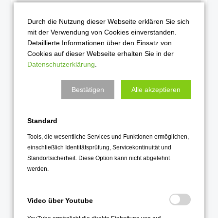
Januar 2024
Durch die Nutzung dieser Webseite erklären Sie sich
2023
mit der Verwendung von Cookies einverstanden.
Detaillierte Informationen über den Einsatz von
Dezember 2023
Cookies auf dieser Webseite erhalten Sie in der
November 2023
Datenschutzerklärung
.
Oktober 2023
Bestätigen
Alle akzeptieren
September 2023
August 2023
Standard
Juli 2023
Juni 2023
Tools, die wesentliche Services und Funktionen ermöglichen,
einschließlich Identitätsprüfung, Servicekontinuität und
Mai 2023
Standortsicherheit. Diese Option kann nicht abgelehnt
April 2023
werden.
März 2023
Februar 2023
Video über Youtube
Januar 2023