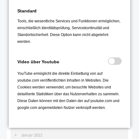
Januar 2023
Standard
2022
Tools, die wesentliche Services und Funktionen ermöglichen,
einschließlich Identitätsprüfung, Servicekontinuität und
Dezember 2022
Standortsicherheit. Diese Option kann nicht abgelehnt
November 2022
werden.
Oktober 2022
September 2022
Video über Youtube
August 2022
YouTube ermöglicht die direkte Einbettung von auf
Juli 2022
youtube.com veröffentlichten Inhalten in Websites. Die
Juni 2022
Cookies werden verwendet, um besuchte Websites und
detaillierte Statistiken über das Nutzerverhalten zu sammeln.
Mai 2022
Diese Daten können mit den Daten der auf youtube.com und
April 2022
google.com angemeldeten Nutzer verknüpft werden.
März 2022
Februar 2022
Januar 2022