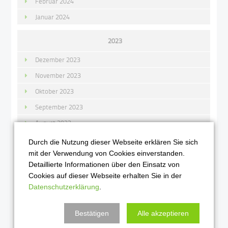
Februar 2024
Januar 2024
2023
Dezember 2023
November 2023
Oktober 2023
September 2023
August 2023
Juli 2023
Durch die Nutzung dieser Webseite erklären Sie sich
mit der Verwendung von Cookies einverstanden.
Juni 2023
Detaillierte Informationen über den Einsatz von
Mai 2023
Cookies auf dieser Webseite erhalten Sie in der
April 2023
Datenschutzerklärung
.
März 2023
Bestätigen
Alle akzeptieren
Februar 2023