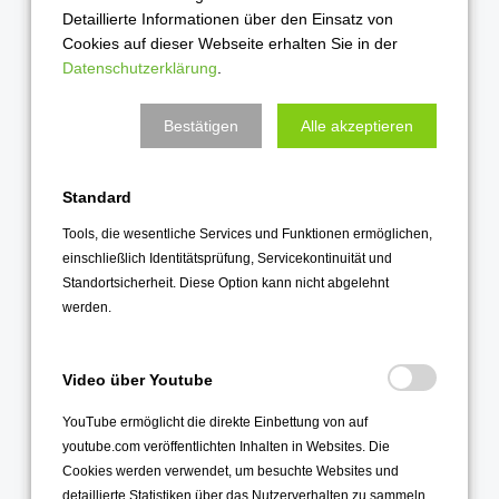
Detaillierte Informationen über den Einsatz von
Cookies auf dieser Webseite erhalten Sie in der
Datenschutzerklärung
.
Alle Einträge
Bestätigen
Alle akzeptieren
2026
August 2026
Standard
Juli 2026
Tools, die wesentliche Services und Funktionen ermöglichen,
einschließlich Identitätsprüfung, Servicekontinuität und
Juni 2026
Standortsicherheit. Diese Option kann nicht abgelehnt
Mai 2026
werden.
April 2026
März 2026
Video über Youtube
Februar 2026
YouTube ermöglicht die direkte Einbettung von auf
Januar 2026
youtube.com veröffentlichten Inhalten in Websites. Die
Cookies werden verwendet, um besuchte Websites und
2025
detaillierte Statistiken über das Nutzerverhalten zu sammeln.