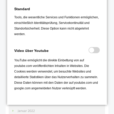
Januar 2023
Standard
2022
Tools, die wesentliche Services und Funktionen ermöglichen,
einschließlich Identitätsprüfung, Servicekontinuität und
Dezember 2022
Standortsicherheit. Diese Option kann nicht abgelehnt
November 2022
werden.
Oktober 2022
September 2022
Video über Youtube
August 2022
YouTube ermöglicht die direkte Einbettung von auf
Juli 2022
youtube.com veröffentlichten Inhalten in Websites. Die
Juni 2022
Cookies werden verwendet, um besuchte Websites und
detaillierte Statistiken über das Nutzerverhalten zu sammeln.
Mai 2022
Diese Daten können mit den Daten der auf youtube.com und
April 2022
google.com angemeldeten Nutzer verknüpft werden.
März 2022
Februar 2022
Januar 2022