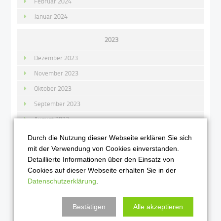
Februar 2024
Januar 2024
2023
Dezember 2023
November 2023
Oktober 2023
September 2023
August 2023
Juli 2023
Durch die Nutzung dieser Webseite erklären Sie sich
mit der Verwendung von Cookies einverstanden.
Juni 2023
Detaillierte Informationen über den Einsatz von
Mai 2023
Cookies auf dieser Webseite erhalten Sie in der
April 2023
Datenschutzerklärung
.
März 2023
Bestätigen
Alle akzeptieren
Februar 2023