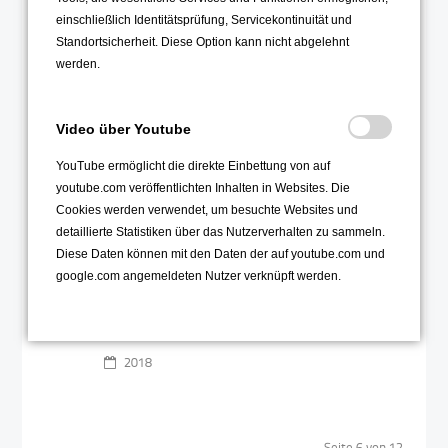
Wettbewerb
06
einschließlich Identitätsprüfung, Servicekontinuität und
Standortsicherheit. Diese Option kann nicht abgelehnt
Jun
werden.
Video über Youtube
YouTube ermöglicht die direkte Einbettung von auf
youtube.com veröffentlichten Inhalten in Websites. Die
Cookies werden verwendet, um besuchte Websites und
Wettbewerb "Ideen machen Schule"
detaillierte Statistiken über das Nutzerverhalten zu sammeln.
unterstützt "Zentangle-Projekt" des
Diese Daten können mit den Daten der auf youtube.com und
OHG mit 800 Euro
google.com angemeldeten Nutzer verknüpft werden.
Weiterlesen …
2018
Seite 6 von 12