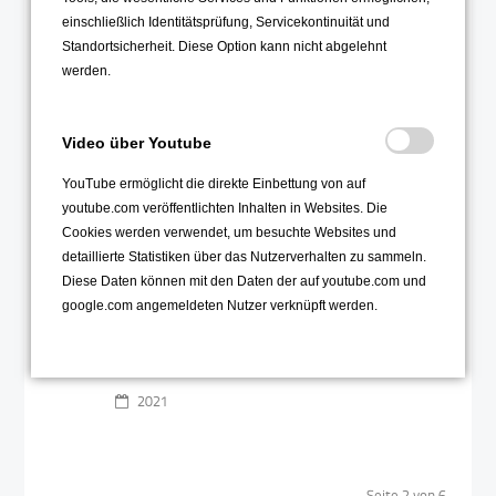
Astro-AG
21
einschließlich Identitätsprüfung, Servicekontinuität und
Standortsicherheit. Diese Option kann nicht abgelehnt
Sep
werden.
Video über Youtube
YouTube ermöglicht die direkte Einbettung von auf
youtube.com veröffentlichten Inhalten in Websites. Die
Cookies werden verwendet, um besuchte Websites und
Wie auch in vorangegangenen
detaillierte Statistiken über das Nutzerverhalten zu sammeln.
Jahren war die Astro-AG
Diese Daten können mit den Daten der auf youtube.com und
gemeinsam im Kino
google.com angemeldeten Nutzer verknüpft werden.
Weiterlesen …
2021
Seite 2 von 6