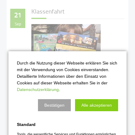
Klassenfahrt
21
Sep
Durch die Nutzung dieser Webseite erklären Sie sich
mit der Verwendung von Cookies einverstanden.
Detaillierte Informationen über den Einsatz von
Die Klassen 6c und 6d
Cookies auf dieser Webseite erhalten Sie in der
hatten eine tolle
Datenschutzerklärung
.
Fahrt nach Korbach
Weiterlesen …
Bestätigen
Alle akzeptieren
2021
Standard
Tools, die wesentliche Services und Funktionen ermöglichen,