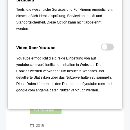
2015
Tools, die wesentliche Services und Funktionen ermöglichen,
einschließlich Identitätsprüfung, Servicekontinuität und
Standortsicherheit. Diese Option kann nicht abgelehnt
Aktion "Achtung Auto"
14
werden.
Jun
Video über Youtube
YouTube ermöglicht die direkte Einbettung von auf
youtube.com veröffentlichten Inhalten in Websites. Die
Cookies werden verwendet, um besuchte Websites und
detaillierte Statistiken über das Nutzerverhalten zu sammeln.
Diese Daten können mit den Daten der auf youtube.com und
ADAC-Verkehrsprojekt für alle
google.com angemeldeten Nutzer verknüpft werden.
5. Klassen, um für die Gefahren
des Verkehrs zu sensibilisieren.
Weiterlesen …
2015