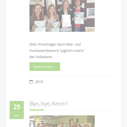
OHG-Preisträger beim Mal- und
Kunstwettbewerb "jugend creativ"
der Volksbank.
Weiterlesen …
2015
Bye, bye, Kevin!
25
Jun