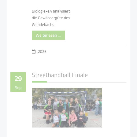
Biologie-eA analysiert
die Gewässergüte des
Wendebachs
Weiterlesen …
2025
Streethandball Finale
29
Sep